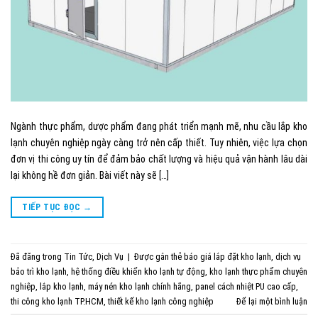
Ngành thực phẩm, dược phẩm đang phát triển mạnh mẽ, nhu cầu lắp kho
lạnh chuyên nghiệp ngày càng trở nên cấp thiết. Tuy nhiên, việc lựa chọn
đơn vị thi công uy tín để đảm bảo chất lượng và hiệu quả vận hành lâu dài
lại không hề đơn giản. Bài viết này sẽ […]
TIẾP TỤC ĐỌC
→
Đã đăng trong
Tin Tức
,
Dịch Vụ
|
Được gắn thẻ
báo giá lắp đặt kho lạnh
,
dịch vụ
bảo trì kho lạnh
,
hệ thống điều khiển kho lạnh tự động
,
kho lạnh thực phẩm chuyên
nghiệp
,
lắp kho lạnh
,
máy nén kho lạnh chính hãng
,
panel cách nhiệt PU cao cấp
,
thi công kho lạnh TP.HCM
,
thiết kế kho lạnh công nghiệp
Để lại một bình luận