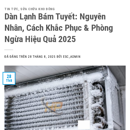
TIN TỨC
,
SỬA CHỮA KHO ĐÔNG
Dàn Lạnh Bám Tuyết: Nguyên
Nhân, Cách Khắc Phục & Phòng
Ngừa Hiệu Quả 2025
ĐÃ ĐĂNG TRÊN
28 THÁNG 8, 2025
BỞI
ESC_ADMIN
28
Th8