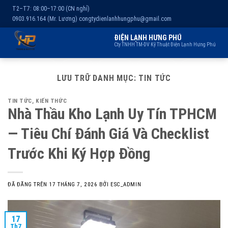
T2–T7: 08:00–17:00 (CN nghỉ)
0903.916.164 (Mr. Lương)
congtydienlanhhungphu@gmail.com
ĐIỆN LẠNH HƯNG PHÚ
Cty TNHH TM-DV Kỹ Thuật Điện Lạnh Hưng Phú
Chuyển
Trang chủ
Dịch vụ
Kho lạnh
Sản phẩm
Giới thiệu
đến
LƯU TRỮ DANH MỤC:
TIN TỨC
nội
TIN TỨC
,
KIẾN THỨC
dung
Nhà Thầu Kho Lạnh Uy Tín TPHCM
— Tiêu Chí Đánh Giá Và Checklist
Trước Khi Ký Hợp Đồng
ĐÃ ĐĂNG TRÊN
17 THÁNG 7, 2026
BỞI
ESC_ADMIN
17
Th7