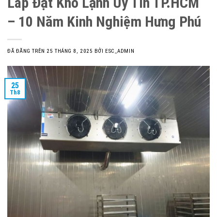
Lắp Đặt Kho Lạnh Uy Tín TP.HCM
– 10 Năm Kinh Nghiệm Hưng Phú
ĐÃ ĐĂNG TRÊN
25 THÁNG 8, 2025
BỞI
ESC_ADMIN
25
Th8