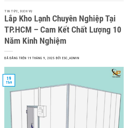
TIN TỨC
,
DỊCH VỤ
Lắp Kho Lạnh Chuyên Nghiệp Tại
TP.HCM – Cam Kết Chất Lượng 10
Năm Kinh Nghiệm
ĐÃ ĐĂNG TRÊN
19 THÁNG 9, 2025
BỞI
ESC_ADMIN
19
Th9