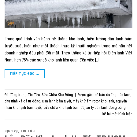
Trong quá trình vận hành hệ thống kho lạnh, hiện tượng dàn lạnh bám
tuyết xuất hiện như một thách thức kỹ thuật nghiêm trọng mà hầu hết
doanh nghiệp đều phải đối mặt. Theo thống kê từ Hiệp hội Điện lạnh Việt
Nam, hơn 75% các sự cố kho lạnh liên quan đến việc […]
TIẾP TỤC ĐỌC
→
Đã đăng trong
Tin Tức
,
Sửa Chữa Kho Đông
|
Được gắn thẻ
bảo dưỡng dàn lạnh
,
chu trình xả đá tự động
,
Dàn lạnh bám tuyết
,
máy khử ẩm rotor kho lạnh
,
nguyên
nhân kho lạnh bám tuyết
,
sửa chữa kho lạnh bám đá
,
xử lý dàn lạnh đóng băng
Để lại một bình luận
DỊCH VỤ
,
TIN TỨC