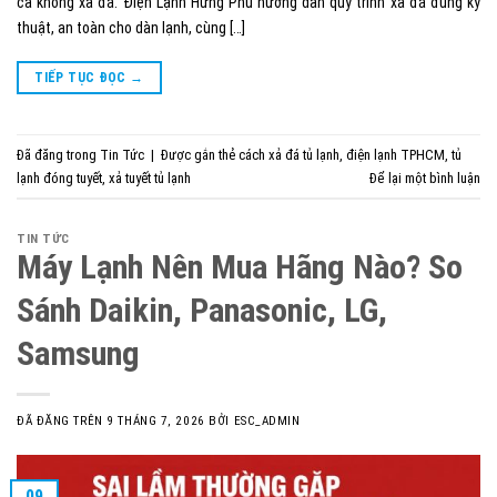
cả không xả đá. Điện Lạnh Hưng Phú hướng dẫn quy trình xả đá đúng kỹ
thuật, an toàn cho dàn lạnh, cùng […]
TIẾP TỤC ĐỌC
→
Đã đăng trong
Tin Tức
|
Được gắn thẻ
cách xả đá tủ lạnh
,
điện lạnh TPHCM
,
tủ
lạnh đóng tuyết
,
xả tuyết tủ lạnh
Để lại một bình luận
TIN TỨC
Máy Lạnh Nên Mua Hãng Nào? So
Sánh Daikin, Panasonic, LG,
Samsung
ĐÃ ĐĂNG TRÊN
9 THÁNG 7, 2026
BỞI
ESC_ADMIN
09