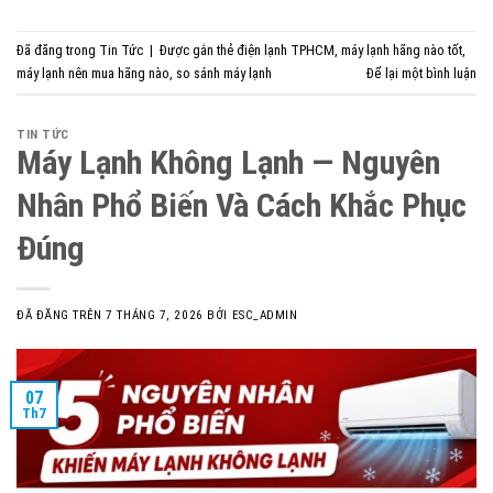
Đã đăng trong
Tin Tức
|
Được gắn thẻ
điện lạnh TPHCM
,
máy lạnh hãng nào tốt
,
máy lạnh nên mua hãng nào
,
so sánh máy lạnh
Để lại một bình luận
TIN TỨC
Máy Lạnh Không Lạnh — Nguyên
Nhân Phổ Biến Và Cách Khắc Phục
Đúng
ĐÃ ĐĂNG TRÊN
7 THÁNG 7, 2026
BỞI
ESC_ADMIN
07
Th7