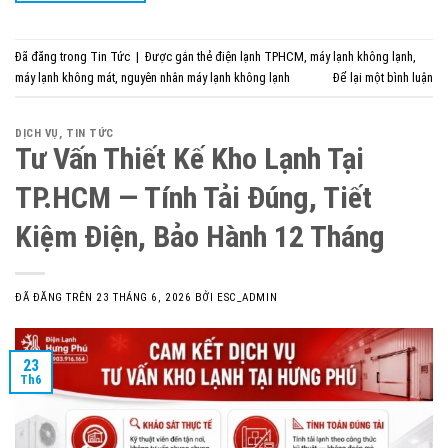
Đã đăng trong
Tin Tức
|
Được gắn thẻ
điện lạnh TPHCM
,
máy lạnh không lạnh
,
máy lạnh không mát
,
nguyên nhân máy lạnh không lạnh
Để lại một bình luận
DỊCH VỤ
,
TIN TỨC
Tư Vấn Thiết Kế Kho Lạnh Tại
TP.HCM — Tính Tải Đúng, Tiết
Kiệm Điện, Bảo Hành 12 Tháng
ĐÃ ĐĂNG TRÊN
23 THÁNG 6, 2026
BỞI
ESC_ADMIN
23
Th6