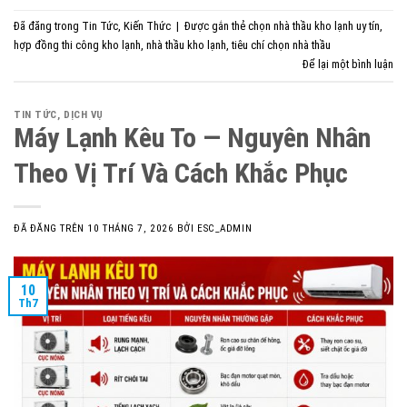
Đã đăng trong
Tin Tức
,
Kiến Thức
|
Được gắn thẻ
chọn nhà thầu kho lạnh uy tín
,
hợp đồng thi công kho lạnh
,
nhà thầu kho lạnh
,
tiêu chí chọn nhà thầu
Để lại một bình luận
TIN TỨC
,
DỊCH VỤ
Máy Lạnh Kêu To — Nguyên Nhân
Theo Vị Trí Và Cách Khắc Phục
ĐÃ ĐĂNG TRÊN
10 THÁNG 7, 2026
BỞI
ESC_ADMIN
10
Th7