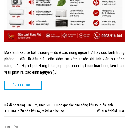
Máy lạnh kêu to bất thường — dù ở cục nóng ngoài trời hay cục lạnh trong
phòng — đều là dấu hiệu cần kiểm tra sớm trước khi linh kiện hư hỏng
nặng hơn. Điện Lạnh Hưng Phú giúp bạn phân biệt các loại tiếng kêu theo
vị trí phát ra, xác định nguyên […]
TIẾP TỤC ĐỌC
→
Đã đăng trong
Tin Tức
,
Dịch Vụ
|
Được gắn thẻ
cục nóng kêu to
,
điện lạnh
TPHCM
,
điều hòa kêu to
,
máy lạnh kêu to
Để lại một bình luận
TIN TỨC