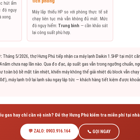
tích phòng
ặc hút ẩm
ức độ nguy
Máy lắp thiếu HP so với phòng thực tế sẽ
à xong.
chạy liên tục mà vẫn không đủ mát. Mức
độ nguy hiểm:
Trung bình
— cần khảo sát
lại công suất phù hợp.
:
Tháng 5/2026, thợ Hưng Phú tiếp nhận ca máy lạnh Daikin 1.5HP tại một că
 4 năm chưa nạp lần nào. Qua đo đạc, áp suất gas vẫn trong ngưỡng chuẩn, ng
hư toàn bộ bề mặt tản nhiệt, khiến máy không thể giải nhiệt dù block vẫn chạy
000đ), máy lạnh trở lại lạnh sâu ngay lập tức — khách hàng tiết kiệm được kho
u gas hay chỉ cần vệ sinh? Để thợ Hưng Phú kiểm tra miễn phí tại nhà
💬 ZALO: 0903.916.164
📞 GỌI NGAY