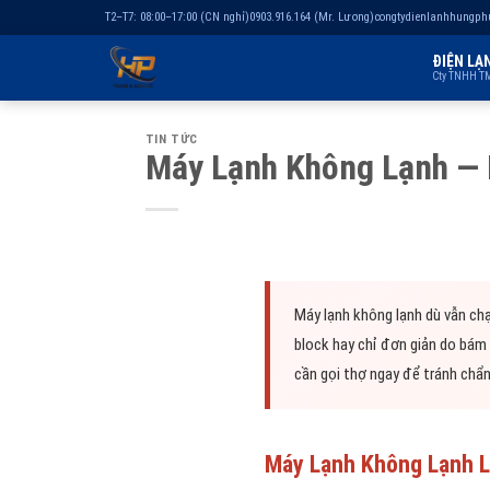
T2–T7: 08:00–17:00 (CN nghỉ)
0903.916.164 (Mr. Lương)
congtydienlanhhungp
ĐIỆN LẠ
Cty TNHH TM
Chuyển
TIN TỨC
đến
Máy Lạnh Không Lạnh — 
nội
dung
Máy lạnh không lạnh dù vẫn chạ
block hay chỉ đơn giản do bám 
cần gọi thợ ngay để tránh chẩn
Máy Lạnh Không Lạnh L