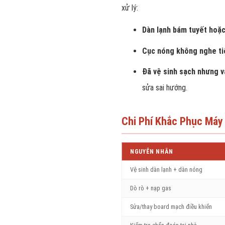
xử lý:
Dàn lạnh bám tuyết hoặ
Cục nóng không nghe ti
Đã vệ sinh sạch nhưng v
sửa sai hướng.
Chi Phí Khắc Phục Máy
NGUYÊN NHÂN
Vệ sinh dàn lạnh + dàn nóng
Dò rò + nạp gas
Sửa/thay board mạch điều khiển