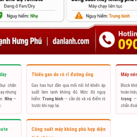
dày
Thiếu gas do rò rỉ đường ống
Máy nén
bụi chặn
Gas hao hụt dần qua mối nối hở khiến áp
Block kh
hạy nhưng
suất làm lạnh không đủ. Mức độ nguy
hoàn hiệ
ểm:
Nhẹ
—
hiểm:
Trung bình
— cần dò và vá điểm rò
trọng
— 
c.
trước khi nạp lại.
chẩn đoán
mote
Công suất máy không phù hợp diện