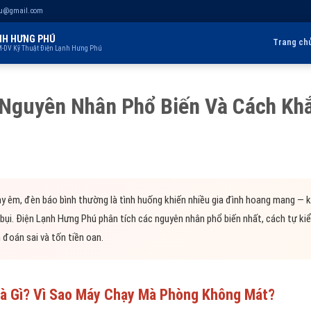
hu@gmail.com
NH HƯNG PHÚ
Trang ch
-DV Kỹ Thuật Điện Lạnh Hưng Phú
Nguyên Nhân Phổ Biến Và Cách Kh
y êm, đèn báo bình thường là tình huống khiến nhiều gia đình hoang mang — k
bụi. Điện Lạnh Hưng Phú phân tích các nguyên nhân phổ biến nhất, cách tự kiể
 đoán sai và tốn tiền oan.
à Gì? Vì Sao Máy Chạy Mà Phòng Không Mát?