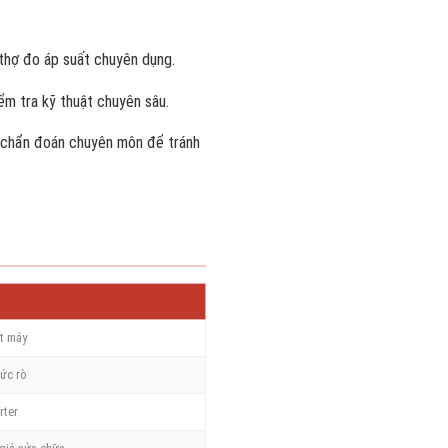
thợ đo áp suất chuyên dụng.
m tra kỹ thuật chuyên sâu.
 chẩn đoán chuyên môn để tránh
t máy
mức rò
rter