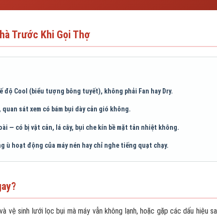
hà Trước Khi Gọi Thợ
ế độ Cool (biểu tượng bông tuyết), không phải Fan hay Dry.
, quan sát xem có bám bụi dày cản gió không.
i — có bị vật cản, lá cây, bụi che kín bề mặt tản nhiệt không.
g ù hoạt động của máy nén hay chỉ nghe tiếng quạt chạy.
gay?
 vệ sinh lưới lọc bụi mà máy vẫn không lạnh, hoặc gặp các dấu hiệu sau