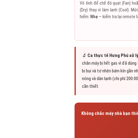
Vô tình để chế độ quạt (Fan) ho
(Dry) thay vì làm lạnh (Cool). M
hiểm:
Nhẹ
— kiểm tra lại remote l
🔬
Ca thực tế Hưng Phú xử lý
chắn máy bị hết gas vì đã dùng
bị bụi và tơ nhện bám kín gần n
nóng và dàn lạnh (chi phí 200.
cần thiết.
Không chắc máy nhà bạn thiế