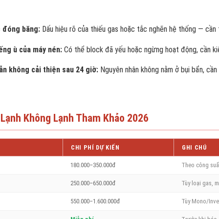
c đóng băng:
Dấu hiệu rõ của thiếu gas hoặc tắc nghẽn hệ thống — cần 
ếng ù của máy nén:
Có thể block đã yếu hoặc ngừng hoạt động, cần kiể
ẫn không cải thiện sau 24 giờ:
Nguyên nhân không nằm ở bụi bẩn, cần
 Lạnh Không Lạnh Tham Khảo 2026
CHI PHÍ DỰ KIẾN
GHI CHÚ
180.000–350.000đ
Theo công suấ
250.000–650.000đ
Tùy loại gas, 
550.000–1.600.000đ
Tùy Mono/Inve