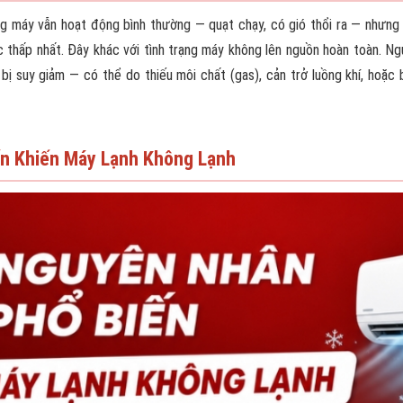
rạng máy vẫn hoạt động bình thường — quạt chạy, có gió thổi ra — nhưn
 thấp nhất. Đây khác với tình trạng máy không lên nguồn hoàn toàn. N
 bị suy giảm — có thể do thiếu môi chất (gas), cản trở luồng khí, hoặ
n Khiến Máy Lạnh Không Lạnh