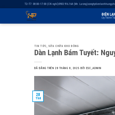
T2–T7: 08:00–17:00 (CN nghỉ)
0903.916.164 (Mr. Lương)
congtydienlanhhungp
ĐIỆN LẠ
Cty TNHH TM
Chuyển
đến
nội
TIN TỨC
,
SỬA CHỮA KHO ĐÔNG
dung
Dàn Lạnh Bám Tuyết: Ngu
ĐÃ ĐĂNG TRÊN
28 THÁNG 8, 2025
BỞI
ESC_ADMIN
28
Th8