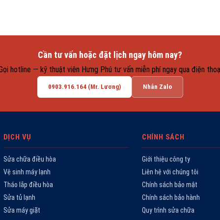
Cần tư vấn hoặc đặt lịch ngay hôm nay?
Gọi hotline — kỹ thuật viên Hưng Phú tư vấn miễn phí ngay qua điện thoạ
0903.916.164 (Mr. Lương)
Nhắn Zalo
DỊCH VỤ
CHÍNH SÁCH
Sửa chữa điều hòa
Giới thiệu công ty
Vệ sinh máy lạnh
Liên hệ với chúng tôi
Tháo lắp điều hòa
Chính sách bảo mật
Sửa tủ lạnh
Chính sách bảo hành
Sửa máy giặt
Quy trình sửa chữa