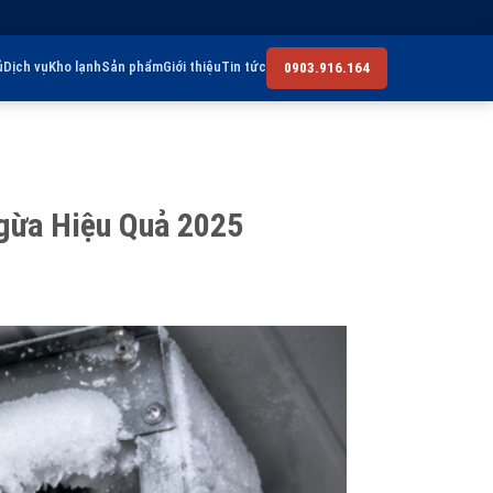
ủ
Dịch vụ
Kho lạnh
Sản phẩm
Giới thiệu
Tin tức
0903.916.164
gừa Hiệu Quả 2025