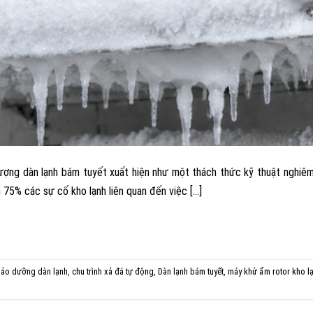
 tượng dàn lạnh bám tuyết xuất hiện như một thách thức kỹ thuật nghiê
 75% các sự cố kho lạnh liên quan đến việc […]
ảo dưỡng dàn lạnh
,
chu trình xả đá tự động
,
Dàn lạnh bám tuyết
,
máy khử ẩm rotor kho l