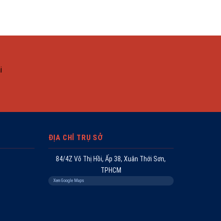
i
ĐỊA CHỈ TRỤ SỞ
84/4Z Võ Thị Hồi, Ấp 38, Xuân Thới Sơn,
TPHCM
Xem Google Maps