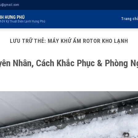
hu@gmail.com
NH HƯNG PHÚ
Trang ch
-DV Kỹ Thuật Điện Lạnh Hưng Phú
LƯU TRỮ THẺ:
MÁY KHỬ ẨM ROTOR KHO LẠNH
yên Nhân, Cách Khắc Phục & Phòng N