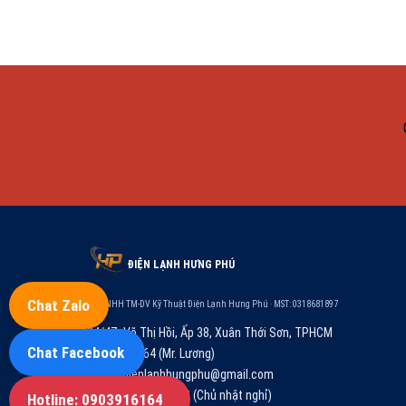
ĐIỆN LẠNH HƯNG PHÚ
Chat Zalo
Cty TNHH TM-DV Kỹ Thuật Điện Lạnh Hưng Phú · MST: 0318681897
84/4Z, Võ Thị Hồi, Ấp 38, Xuân Thới Sơn, TPHCM
Chat Facebook
0903.916.164 (Mr. Lương)
congtydienlanhhungphu@gmail.com
T2–T7: 08:00–17:00 (Chủ nhật nghỉ)
Hotline: 0903916164