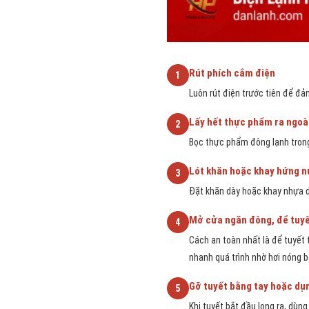
Rút phích cắm điện
1
Luôn rút điện trước tiên để đả
Lấy hết thực phẩm ra ngoà
2
Bọc thực phẩm đông lạnh trong
Lót khăn hoặc khay hứng n
3
Đặt khăn dày hoặc khay nhựa d
Mở cửa ngăn đông, để tuyế
4
Cách an toàn nhất là để tuyết 
nhanh quá trình nhờ hơi nóng b
Gỡ tuyết bằng tay hoặc d
5
Khi tuyết bắt đầu long ra, dùn