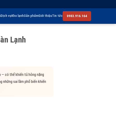
ủ
Dịch vụ
Kho lạnh
Sản phẩm
Giới thiệu
Tin tức
0903.916.164
Dàn Lạnh
n — có thể khiến tủ hỏng nặng
g những sai lầm phổ biến khiến