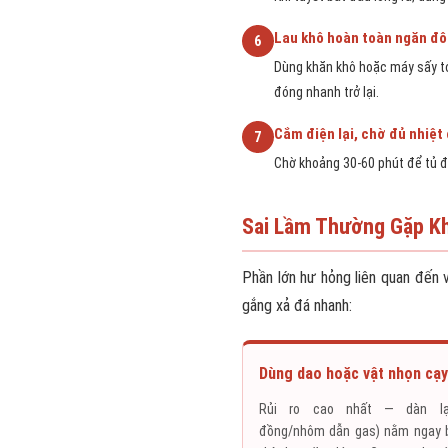
Lau khô hoàn toàn ngăn đ
6
Dùng khăn khô hoặc máy sấy tó
đóng nhanh trở lại.
Cắm điện lại, chờ đủ nhiệt
7
Chờ khoảng 30-60 phút để tủ đạ
Sai Lầm Thường Gặp Kh
Phần lớn hư hỏng liên quan đến 
gắng xả đá nhanh:
Dùng dao hoặc vật nhọn cạy
Rủi ro cao nhất — dàn lạ
đồng/nhôm dẫn gas) nằm ngay 