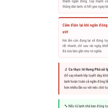
thành ngăn đông. Cạy mạnh có
thủng dàn lạnh, xì hết gas ngay lậ
Cắm điện lại khi ngăn đôn
ướt
Hơi ẩm còn đọng lại sẽ đóng tuyế
rất nhanh, chỉ sau vài ngày, khi
đá vừa làm gần như vô nghĩa.
🔬
Ca thực tế Hưng Phú xử lý
để cạy nhanh lớp tuyết dày, kh
lạnh hoàn toàn cả ngăn đông lẫ
hơn nhiều lần so với việc chờ t
🔧 Nếu tủ lạnh nhà bạn đóng tu