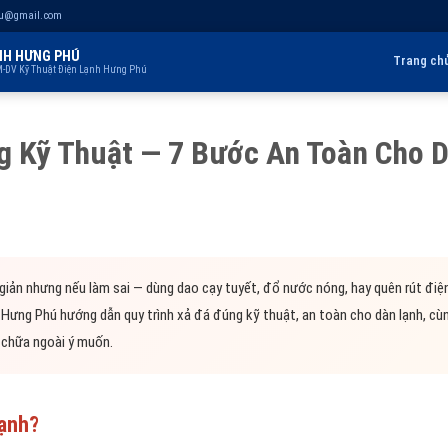
hu@gmail.com
NH HƯNG PHÚ
Trang ch
-DV Kỹ Thuật Điện Lạnh Hưng Phú
g Kỹ Thuật — 7 Bước An Toàn Cho 
giản nhưng nếu làm sai — dùng dao cạy tuyết, đổ nước nóng, hay quên rút điệ
Hưng Phú hướng dẫn quy trình xả đá đúng kỹ thuật, an toàn cho dàn lạnh, cùn
a chữa ngoài ý muốn.
Lạnh?