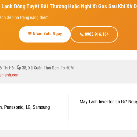
 Lạnh Đóng Tuyết Bất Thường Hoặc Nghi Xì Gas Sau Khi Xả 
ránh để tình trạng nặng thêm
💬 Nhắn Zalo Ngay
📞 0903.916.164
 Thị Hồi, Ấp 38, Xã Xuân Thới Sơn, Tp.HCM
anlanh.com
Máy Lạnh Inverter Là Gì? Ng
, Panasonic, LG, Samsung