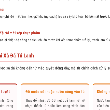
ông
c (chế độ mát/ấm nhẹ, giữ khoảng cách) lau và sấy khô toàn bộ bề mặt trước kh
 độ rồi mới xếp thực phẩm
t lại nhiệt độ đông đá tiêu chuẩn trước khi xếp thực phẩm trở lại, tránh làm tủ 
i Xả Đá Tủ Lạnh
việc xả đá không đến từ việc tuyết đóng dày, mà từ chính cách xử lý sa
 tuyết
Đổ nước sôi hoặc nước nóng vào tủ
Không r
nh (ống
Thay đổi nhiệt độ đột ngột dễ làm nứt vỡ
Nước tan 
bên trong
nhựa thành tủ hoặc làm cong vênh dàn
xúc điện