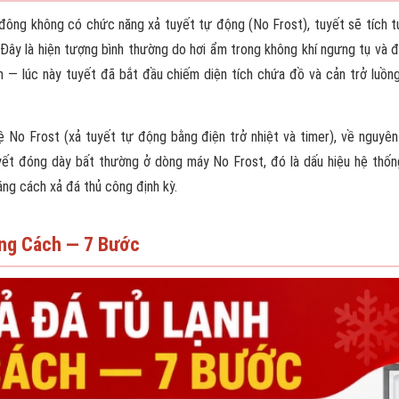
 đông không có chức năng xả tuyết tự động (No Frost), tuyết sẽ tích tụ
 Đây là hiện tượng bình thường do hơi ẩm trong không khí ngưng tụ và 
 — lúc này tuyết đã bắt đầu chiếm diện tích chứa đồ và cản trở luồng 
ệ No Frost (xả tuyết tự động bằng điện trở nhiệt và timer), về nguyê
uyết đóng dày bất thường ở dòng máy No Frost, đó là dấu hiệu hệ thố
ng cách xả đá thủ công định kỳ.
úng Cách — 7 Bước