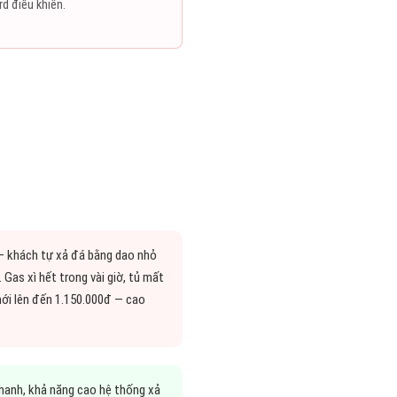
d điều khiển.
 — khách tự xả đá bằng dao nhỏ
as xì hết trong vài giờ, tủ mất
mới lên đến 1.150.000đ — cao
nhanh, khả năng cao hệ thống xả