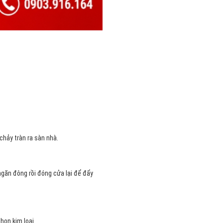
chảy tràn ra sàn nhà.
ngăn đông rồi đóng cửa lại để đẩy
họn kim loại.