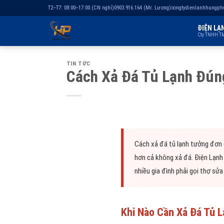
T2–T7: 08:00–17:00 (CN nghỉ)
0903.916.164 (Mr. Lương)
congtydienlanhhungp
ĐIỆN LẠ
Cty TNHH TM
Chuyển
TIN TỨC
đến
Cách Xả Đá Tủ Lạnh Đún
nội
dung
Cách xả đá tủ lạnh tưởng đơn 
hơn cả không xả đá. Điện Lạnh 
nhiều gia đình phải gọi thợ sử
Khi Nào Cần Xả Đá Tủ 