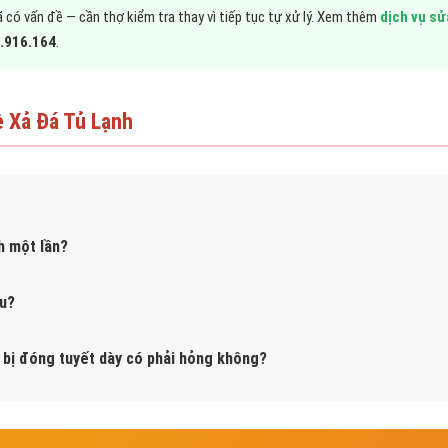
 có vấn đề — cần thợ kiểm tra thay vì tiếp tục tự xử lý. Xem thêm
dịch vụ sử
.916.164
.
 Xả Đá Tủ Lạnh
h một lần?
âu?
 bị đóng tuyết dày có phải hỏng không?