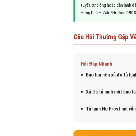
tuyết tự động hoặc dàn lạnh đã
Hưng Phú — Zalo/Hotline
0903
Câu Hỏi Thường Gặp Về
Hỏi Đáp Nhanh
Bao lâu nên xả đá tủ lạn
Xả đá tủ lạnh mất bao l
Tủ lạnh No Frost mà vẫn