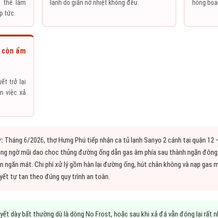
 thể làm
lạnh do giãn nở nhiệt không đều.
hỏng boar
p tức.
g còn ẩm
t trở lại
ến việc xả
:
Tháng 6/2026, thợ Hưng Phú tiếp nhận ca tủ lạnh Sanyo 2 cánh tại quận 12
ông ngờ mũi dao chọc thủng đường ống dẫn gas âm phía sau thành ngăn đông. G
n ngăn mát. Chi phí xử lý gồm hàn lại đường ống, hút chân không và nạp gas 
uyết tự tan theo đúng quy trình an toàn.
yết dày bất thường dù là dòng No Frost, hoặc sau khi xả đá vẫn đóng lại rất 