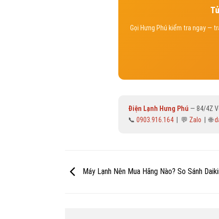
Tủ
Gọi Hưng Phú kiểm tra ngay — t
Điện Lạnh Hưng Phú
— 84/4Z Võ
📞
0903.916.164
| 💬
Zalo
| 🌐
d
Máy Lạnh Nên Mua Hãng Nào? So Sánh Daikin