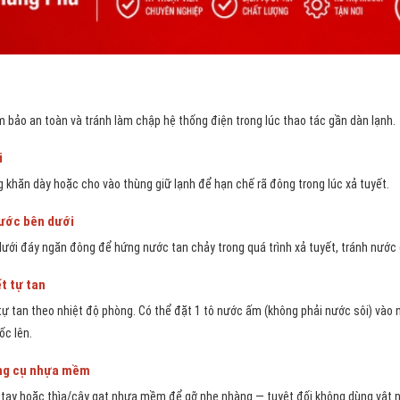
m bảo an toàn và tránh làm chập hệ thống điện trong lúc thao tác gần dàn lạnh.
i
 khăn dày hoặc cho vào thùng giữ lạnh để hạn chế rã đông trong lúc xả tuyết.
ước bên dưới
ưới đáy ngăn đông để hứng nước tan chảy trong quá trình xả tuyết, tránh nước 
t tự tan
tự tan theo nhiệt độ phòng. Có thể đặt 1 tô nước ấm (không phải nước sôi) vào 
ốc lên.
ụng cụ nhựa mềm
g tay hoặc thìa/cây gạt nhựa mềm để gỡ nhẹ nhàng — tuyệt đối không dùng vật n