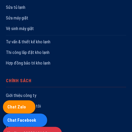
Sửa tủ lạnh
Sửa máy giặt
Vệ sinh máy giặt
Tư vấn & thiết kế kho lạnh
Thi công lắp đặt kho lạnh
Hợp đồng bảo trì kho lạnh
CHÍNH SÁCH
Giới thiệu công ty
Liên hệ với chúng tôi
Chat Zalo
Chính sách bảo mật
Chat Facebook
Chính sách bảo hành