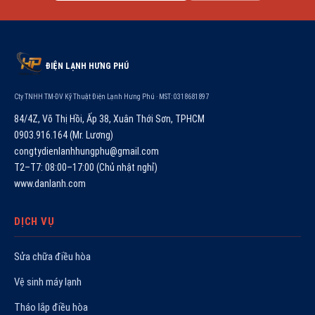
ĐIỆN LẠNH HƯNG PHÚ
Cty TNHH TM-DV Kỹ Thuật Điện Lạnh Hưng Phú · MST: 0318681897
84/4Z, Võ Thị Hồi, Ấp 38, Xuân Thới Sơn, TPHCM
0903.916.164 (Mr. Lương)
congtydienlanhhungphu@gmail.com
T2–T7: 08:00–17:00 (Chủ nhật nghỉ)
www.danlanh.com
DỊCH VỤ
Sửa chữa điều hòa
Vệ sinh máy lạnh
Tháo lắp điều hòa