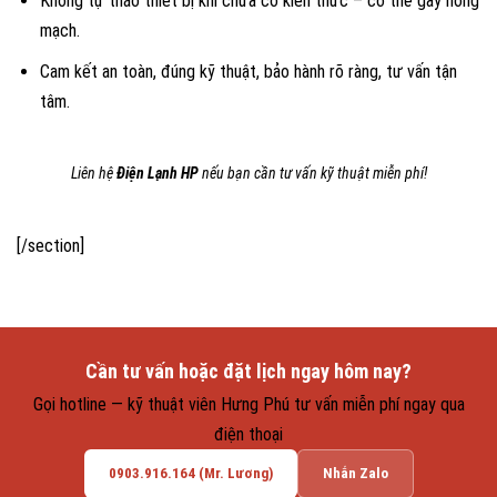
Không tự tháo thiết bị khi chưa có kiến thức – có thể gây hỏng
mạch.
Cam kết an toàn, đúng kỹ thuật, bảo hành rõ ràng, tư vấn tận
tâm.
Liên hệ
Điện Lạnh HP
nếu bạn cần tư vấn kỹ thuật miễn phí!
[/section]
Cần tư vấn hoặc đặt lịch ngay hôm nay?
Gọi hotline — kỹ thuật viên Hưng Phú tư vấn miễn phí ngay qua
điện thoại
0903.916.164 (Mr. Lương)
Nhắn Zalo