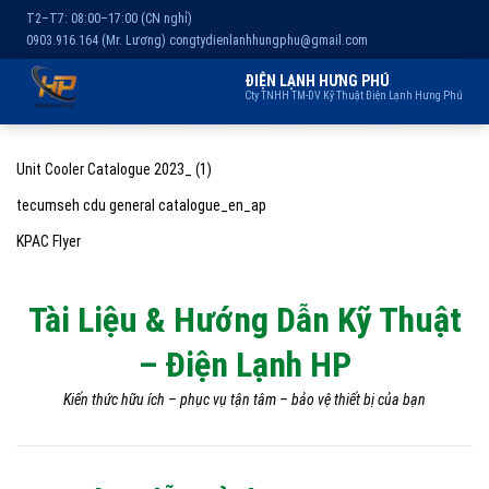
T2–T7: 08:00–17:00 (CN nghỉ)
0903.916.164 (Mr. Lương)
congtydienlanhhungphu@gmail.com
ĐIỆN LẠNH HƯNG PHÚ
Cty TNHH TM-DV Kỹ Thuật Điện Lạnh Hưng Phú
Chuyển
Trang chủ
Dịch vụ
Kho lạnh
Sản phẩm
Giới thiệu
đến
Unit Cooler Catalogue 2023_ (1)
nội
tecumseh cdu general catalogue_en_ap
dung
KPAC Flyer
Tài Liệu & Hướng Dẫn Kỹ Thuật
– Điện Lạnh HP
Kiến thức hữu ích – phục vụ tận tâm – bảo vệ thiết bị của bạn