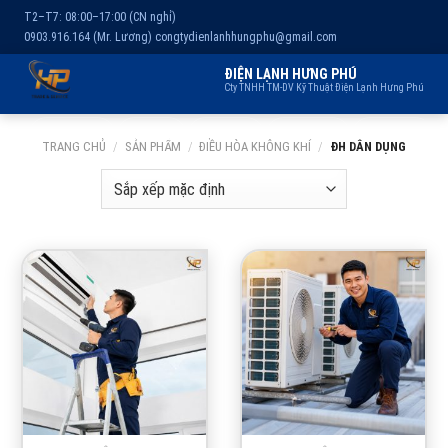
T2–T7: 08:00–17:00 (CN nghỉ)
0903.916.164 (Mr. Lương)
congtydienlanhhungphu@gmail.com
ĐIỆN LẠNH HƯNG PHÚ
Cty TNHH TM-DV Kỹ Thuật Điện Lạnh Hưng Phú
Chuyển
Trang chủ
Dịch vụ
Kho lạnh
Sản phẩm
Giới thiệu
TRANG CHỦ
/
SẢN PHẨM
/
ĐIỀU HÒA KHÔNG KHÍ
/
ĐH DÂN DỤNG
đến
nội
dung