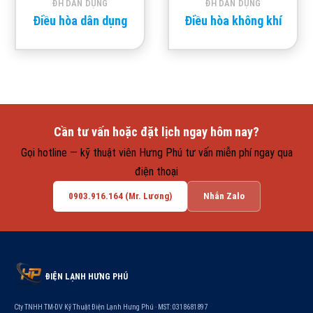
ĐH DÂN DỤNG
ĐH DÂN DỤNG
Điều hòa dân dụng
Điều hòa không khí
Cần tư vấn hoặc đặt lịch ngay hôm nay?
Gọi hotline — kỹ thuật viên Hưng Phú tư vấn miễn phí ngay qua
điện thoại
0903.916.164 (Mr. Lương)
Nhắn Zalo
ĐIỆN LẠNH HƯNG PHÚ
Cty TNHH TM-DV Kỹ Thuật Điện Lạnh Hưng Phú · MST: 0318681897