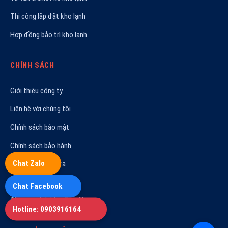
Thi công lắp đặt kho lạnh
Hợp đồng bảo trì kho lạnh
CHÍNH SÁCH
Giới thiệu công ty
Liên hệ với chúng tôi
Chính sách bảo mật
Chính sách bảo hành
Chat Zalo
Quy trình sửa chữa
Hoạt động công ty
Chat Facebook
Chương trình khuyến mãi
Hotline: 0903916164