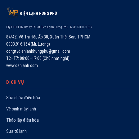
ĐIỆN LẠNH HƯNG PHÚ
Cty TNHH TM-DV Kỹ Thuật Điện Lạnh Hưng Phú · MST: 0318681897
84/4Z, Võ Thị Hồi, Ấp 38, Xuân Thới Sơn, TPHCM
0903.916.164 (Mr. Lương)
congtydienlanhhungphu@gmail.com
T2–T7: 08:00–17:00 (Chủ nhật nghỉ)
www.danlanh.com
DỊCH VỤ
Sửa chữa điều hòa
Vệ sinh máy lạnh
Tháo lắp điều hòa
Sửa tủ lạnh