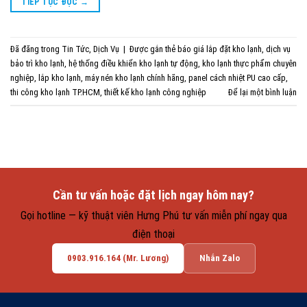
TIẾP TỤC ĐỌC
→
Đã đăng trong
Tin Tức
,
Dịch Vụ
|
Được gắn thẻ
báo giá lắp đặt kho lạnh
,
dịch vụ
bảo trì kho lạnh
,
hệ thống điều khiển kho lạnh tự động
,
kho lạnh thực phẩm chuyên
nghiệp
,
lắp kho lạnh
,
máy nén kho lạnh chính hãng
,
panel cách nhiệt PU cao cấp
,
thi công kho lạnh TP.HCM
,
thiết kế kho lạnh công nghiệp
Để lại một bình luận
Cần tư vấn hoặc đặt lịch ngay hôm nay?
Gọi hotline — kỹ thuật viên Hưng Phú tư vấn miễn phí ngay qua
điện thoại
0903.916.164 (Mr. Lương)
Nhắn Zalo