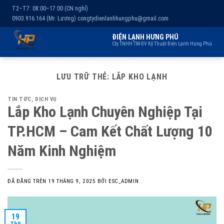
T2–T7: 08:00–17:00 (CN nghỉ)
0903.916.164 (Mr. Lương)
congtydienlanhhungphu@gmail.com
ĐIỆN LẠNH HƯNG PHÚ
Cty TNHH TM-DV Kỹ Thuật Điện Lạnh Hưng Phú
Chuyển
Trang chủ
Dịch vụ
Kho lạnh
Sản phẩm
Giới thiệu
đến
LƯU TRỮ THẺ:
LẮP KHO LẠNH
nội
TIN TỨC
,
DỊCH VỤ
dung
Lắp Kho Lạnh Chuyên Nghiệp Tại
TP.HCM – Cam Kết Chất Lượng 10
Năm Kinh Nghiệm
ĐÃ ĐĂNG TRÊN
19 THÁNG 9, 2025
BỞI
ESC_ADMIN
19
Th9