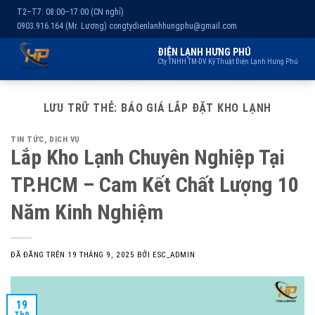
T2–T7: 08:00–17:00 (CN nghỉ)
0903.916.164 (Mr. Lương)
congtydienlanhhungphu@gmail.com
ĐIỆN LẠNH HƯNG PHÚ
Cty TNHH TM-DV Kỹ Thuật Điện Lạnh Hưng Phú
Chuyển
Trang chủ
Dịch vụ
Kho lạnh
Sản phẩm
Giới thiệu
đến
LƯU TRỮ THẺ:
BÁO GIÁ LẮP ĐẶT KHO LẠNH
nội
TIN TỨC
,
DỊCH VỤ
dung
Lắp Kho Lạnh Chuyên Nghiệp Tại
TP.HCM – Cam Kết Chất Lượng 10
Năm Kinh Nghiệm
ĐÃ ĐĂNG TRÊN
19 THÁNG 9, 2025
BỞI
ESC_ADMIN
19
Th9