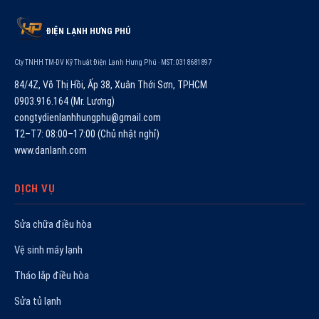
ĐIỆN LẠNH HƯNG PHÚ
Cty TNHH TM-DV Kỹ Thuật Điện Lạnh Hưng Phú · MST: 0318681897
84/4Z, Võ Thị Hồi, Ấp 38, Xuân Thới Sơn, TPHCM
0903.916.164 (Mr. Lương)
congtydienlanhhungphu@gmail.com
T2–T7: 08:00–17:00 (Chủ nhật nghỉ)
www.danlanh.com
DỊCH VỤ
Sửa chữa điều hòa
Vệ sinh máy lạnh
Tháo lắp điều hòa
Sửa tủ lạnh