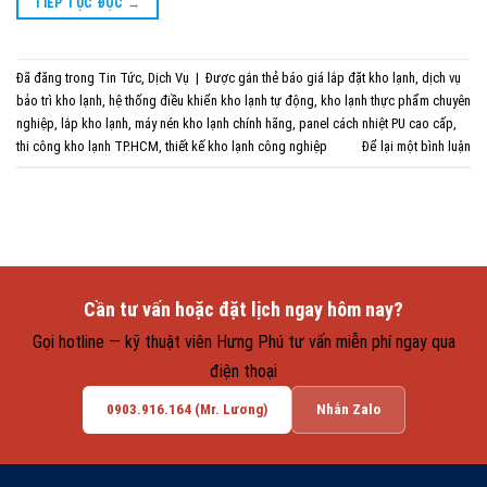
TIẾP TỤC ĐỌC
→
Đã đăng trong
Tin Tức
,
Dịch Vụ
|
Được gắn thẻ
báo giá lắp đặt kho lạnh
,
dịch vụ
bảo trì kho lạnh
,
hệ thống điều khiển kho lạnh tự động
,
kho lạnh thực phẩm chuyên
nghiệp
,
lắp kho lạnh
,
máy nén kho lạnh chính hãng
,
panel cách nhiệt PU cao cấp
,
thi công kho lạnh TP.HCM
,
thiết kế kho lạnh công nghiệp
Để lại một bình luận
Cần tư vấn hoặc đặt lịch ngay hôm nay?
Gọi hotline — kỹ thuật viên Hưng Phú tư vấn miễn phí ngay qua
điện thoại
0903.916.164 (Mr. Lương)
Nhắn Zalo