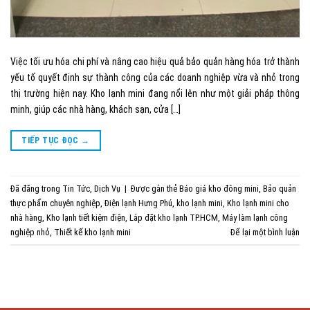
Việc tối ưu hóa chi phí và nâng cao hiệu quả bảo quản hàng hóa trở thành
yếu tố quyết định sự thành công của các doanh nghiệp vừa và nhỏ trong
thị trường hiện nay. Kho lạnh mini đang nổi lên như một giải pháp thông
minh, giúp các nhà hàng, khách sạn, cửa […]
TIẾP TỤC ĐỌC
→
Đã đăng trong
Tin Tức
,
Dịch Vụ
|
Được gắn thẻ
Báo giá kho đông mini
,
Bảo quản
thực phẩm chuyên nghiệp
,
Điện lạnh Hưng Phú
,
kho lạnh mini
,
Kho lạnh mini cho
nhà hàng
,
Kho lạnh tiết kiệm điện
,
Lắp đặt kho lạnh TP.HCM
,
Máy làm lạnh công
nghiệp nhỏ
,
Thiết kế kho lạnh mini
Để lại một bình luận