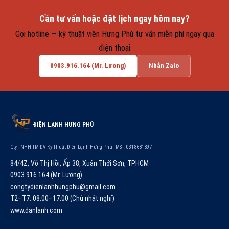
Cần tư vấn hoặc đặt lịch ngay hôm nay?
Gọi hotline — kỹ thuật viên Hưng Phú tư vấn miễn phí ngay qua
điện thoại
0903.916.164 (Mr. Lương)
Nhắn Zalo
ĐIỆN LẠNH HƯNG PHÚ
Cty TNHH TM-DV Kỹ Thuật Điện Lạnh Hưng Phú · MST: 0318681897
84/4Z, Võ Thị Hồi, Ấp 38, Xuân Thới Sơn, TPHCM
0903.916.164 (Mr. Lương)
congtydienlanhhungphu@gmail.com
T2–T7: 08:00–17:00 (Chủ nhật nghỉ)
www.danlanh.com