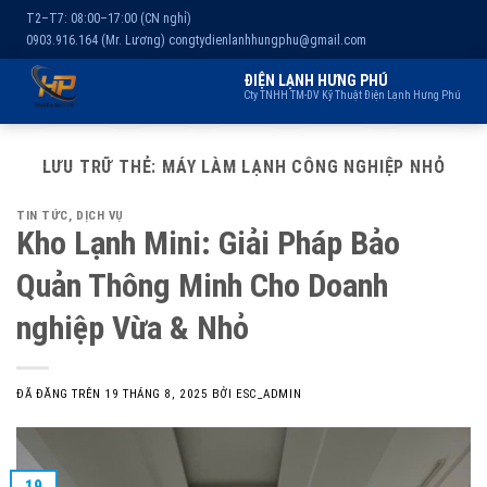
T2–T7: 08:00–17:00 (CN nghỉ)
0903.916.164 (Mr. Lương)
congtydienlanhhungphu@gmail.com
ĐIỆN LẠNH HƯNG PHÚ
Cty TNHH TM-DV Kỹ Thuật Điện Lạnh Hưng Phú
Chuyển
Trang chủ
Dịch vụ
Kho lạnh
Sản phẩm
Giới thiệu
đến
LƯU TRỮ THẺ:
MÁY LÀM LẠNH CÔNG NGHIỆP NHỎ
nội
TIN TỨC
,
DỊCH VỤ
dung
Kho Lạnh Mini: Giải Pháp Bảo
Quản Thông Minh Cho Doanh
nghiệp Vừa & Nhỏ
ĐÃ ĐĂNG TRÊN
19 THÁNG 8, 2025
BỞI
ESC_ADMIN
19