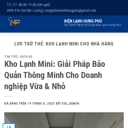
T2–T7: 08:00–17:00 (CN nghỉ)
0903.916.164 (Mr. Lương)
congtydienlanhhungphu@gmail.com
ĐIỆN LẠNH HƯNG PHÚ
Cty TNHH TM-DV Kỹ Thuật Điện Lạnh Hưng Phú
Chuyển
Trang chủ
Dịch vụ
Kho lạnh
Sản phẩm
Giới thiệu
đến
LƯU TRỮ THẺ:
KHO LẠNH MINI CHO NHÀ HÀNG
nội
TIN TỨC
,
DỊCH VỤ
dung
Kho Lạnh Mini: Giải Pháp Bảo
Quản Thông Minh Cho Doanh
nghiệp Vừa & Nhỏ
ĐÃ ĐĂNG TRÊN
19 THÁNG 8, 2025
BỞI
ESC_ADMIN
19