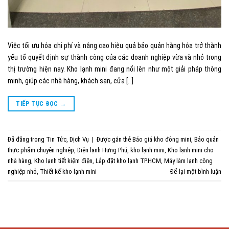
Việc tối ưu hóa chi phí và nâng cao hiệu quả bảo quản hàng hóa trở thành
yếu tố quyết định sự thành công của các doanh nghiệp vừa và nhỏ trong
thị trường hiện nay. Kho lạnh mini đang nổi lên như một giải pháp thông
minh, giúp các nhà hàng, khách sạn, cửa […]
TIẾP TỤC ĐỌC
→
Đã đăng trong
Tin Tức
,
Dịch Vụ
|
Được gắn thẻ
Báo giá kho đông mini
,
Bảo quản
thực phẩm chuyên nghiệp
,
Điện lạnh Hưng Phú
,
kho lạnh mini
,
Kho lạnh mini cho
nhà hàng
,
Kho lạnh tiết kiệm điện
,
Lắp đặt kho lạnh TP.HCM
,
Máy làm lạnh công
nghiệp nhỏ
,
Thiết kế kho lạnh mini
Để lại một bình luận