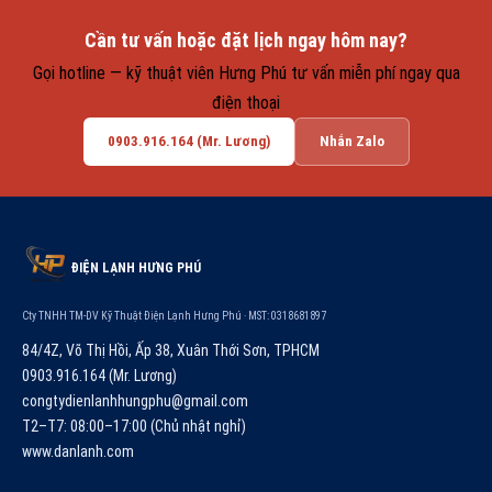
Cần tư vấn hoặc đặt lịch ngay hôm nay?
Gọi hotline — kỹ thuật viên Hưng Phú tư vấn miễn phí ngay qua
điện thoại
0903.916.164 (Mr. Lương)
Nhắn Zalo
ĐIỆN LẠNH HƯNG PHÚ
Cty TNHH TM-DV Kỹ Thuật Điện Lạnh Hưng Phú · MST: 0318681897
84/4Z, Võ Thị Hồi, Ấp 38, Xuân Thới Sơn, TPHCM
0903.916.164 (Mr. Lương)
congtydienlanhhungphu@gmail.com
T2–T7: 08:00–17:00 (Chủ nhật nghỉ)
www.danlanh.com