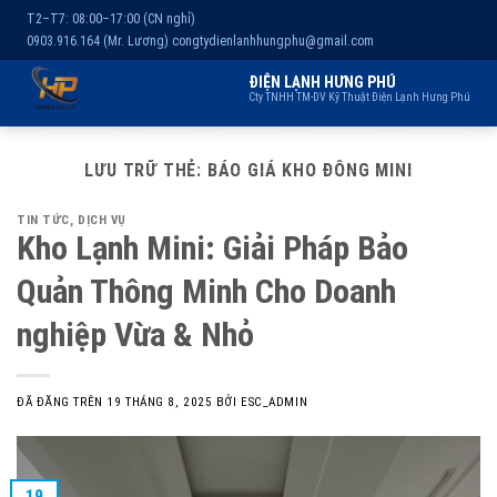
T2–T7: 08:00–17:00 (CN nghỉ)
0903.916.164 (Mr. Lương)
congtydienlanhhungphu@gmail.com
ĐIỆN LẠNH HƯNG PHÚ
Cty TNHH TM-DV Kỹ Thuật Điện Lạnh Hưng Phú
Chuyển
Trang chủ
Dịch vụ
Kho lạnh
Sản phẩm
Giới thiệu
đến
LƯU TRỮ THẺ:
BÁO GIÁ KHO ĐÔNG MINI
nội
TIN TỨC
,
DỊCH VỤ
dung
Kho Lạnh Mini: Giải Pháp Bảo
Quản Thông Minh Cho Doanh
nghiệp Vừa & Nhỏ
ĐÃ ĐĂNG TRÊN
19 THÁNG 8, 2025
BỞI
ESC_ADMIN
19