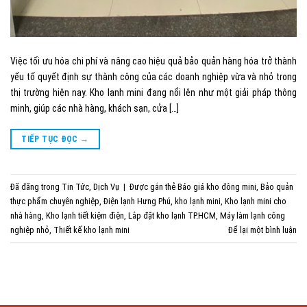
Việc tối ưu hóa chi phí và nâng cao hiệu quả bảo quản hàng hóa trở thành
yếu tố quyết định sự thành công của các doanh nghiệp vừa và nhỏ trong
thị trường hiện nay. Kho lạnh mini đang nổi lên như một giải pháp thông
minh, giúp các nhà hàng, khách sạn, cửa […]
TIẾP TỤC ĐỌC
→
Đã đăng trong
Tin Tức
,
Dịch Vụ
|
Được gắn thẻ
Báo giá kho đông mini
,
Bảo quản
thực phẩm chuyên nghiệp
,
Điện lạnh Hưng Phú
,
kho lạnh mini
,
Kho lạnh mini cho
nhà hàng
,
Kho lạnh tiết kiệm điện
,
Lắp đặt kho lạnh TP.HCM
,
Máy làm lạnh công
nghiệp nhỏ
,
Thiết kế kho lạnh mini
Để lại một bình luận