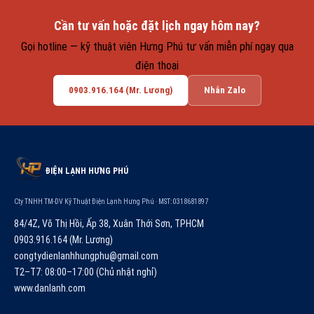
Cần tư vấn hoặc đặt lịch ngay hôm nay?
Gọi hotline — kỹ thuật viên Hưng Phú tư vấn miễn phí ngay qua
điện thoại
0903.916.164 (Mr. Lương)
Nhắn Zalo
ĐIỆN LẠNH HƯNG PHÚ
Cty TNHH TM-DV Kỹ Thuật Điện Lạnh Hưng Phú · MST: 0318681897
84/4Z, Võ Thị Hồi, Ấp 38, Xuân Thới Sơn, TPHCM
0903.916.164 (Mr. Lương)
congtydienlanhhungphu@gmail.com
T2–T7: 08:00–17:00 (Chủ nhật nghỉ)
www.danlanh.com