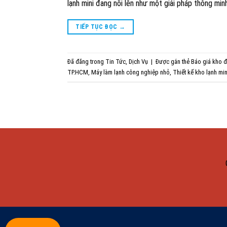
lạnh mini đang nổi lên như một giải pháp thông minh
TIẾP TỤC ĐỌC
→
Đã đăng trong
Tin Tức
,
Dịch Vụ
|
Được gắn thẻ
Báo giá kho 
TP.HCM
,
Máy làm lạnh công nghiệp nhỏ
,
Thiết kế kho lạnh min