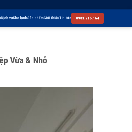
ủ
Dịch vụ
Kho lạnh
Sản phẩm
Giới thiệu
Tin tức
0903.916.164
iệp Vừa & Nhỏ