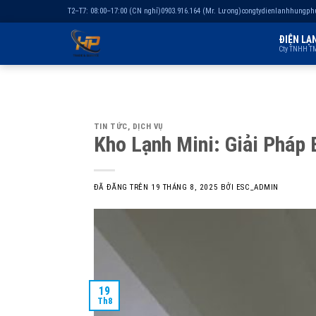
T2–T7: 08:00–17:00 (CN nghỉ)
0903.916.164 (Mr. Lương)
congtydienlanhhungp
ĐIỆN LẠ
Cty TNHH TM
Chuyển
đến
nội
TIN TỨC
,
DỊCH VỤ
dung
Kho Lạnh Mini: Giải Pháp
ĐÃ ĐĂNG TRÊN
19 THÁNG 8, 2025
BỞI
ESC_ADMIN
19
Th8