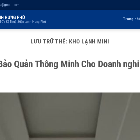
hu@gmail.com
NH HƯNG PHÚ
Trang ch
-DV Kỹ Thuật Điện Lạnh Hưng Phú
LƯU TRỮ THẺ:
KHO LẠNH MINI
 Bảo Quản Thông Minh Cho Doanh ngh