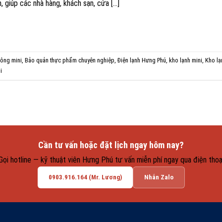
, giúp các nhà hàng, khách sạn, cửa […]
đông mini
,
Bảo quản thực phẩm chuyên nghiệp
,
Điện lạnh Hưng Phú
,
kho lạnh mini
,
Kho lạ
i
Cần tư vấn hoặc đặt lịch ngay hôm nay?
Gọi hotline — kỹ thuật viên Hưng Phú tư vấn miễn phí ngay qua điện thoạ
0903.916.164 (Mr. Lương)
Nhắn Zalo