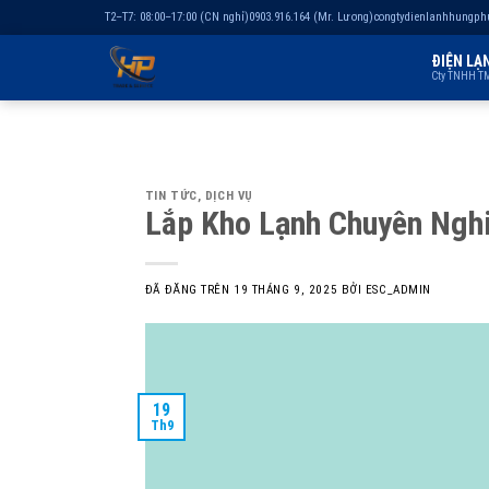
T2–T7: 08:00–17:00 (CN nghỉ)
0903.916.164 (Mr. Lương)
congtydienlanhhungp
ĐIỆN LẠ
Cty TNHH TM
Chuyển
đến
nội
TIN TỨC
,
DỊCH VỤ
dung
Lắp Kho Lạnh Chuyên Ngh
ĐÃ ĐĂNG TRÊN
19 THÁNG 9, 2025
BỞI
ESC_ADMIN
19
Th9