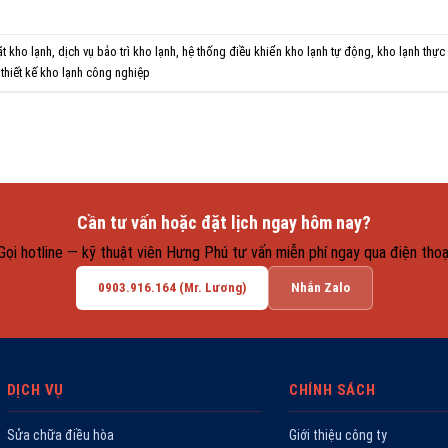
ặt kho lạnh
,
dịch vụ bảo trì kho lạnh
,
hệ thống điều khiển kho lạnh tự động
,
kho lạnh thự
,
thiết kế kho lạnh công nghiệp
Cần tư vấn hoặc đặt lịch ngay hôm nay?
Gọi hotline — kỹ thuật viên Hưng Phú tư vấn miễn phí ngay qua điện thoạ
0903.916.164 (Mr. Lương)
Nhắn Zalo
DỊCH VỤ
CHÍNH SÁCH
Sửa chữa điều hòa
Giới thiệu công ty