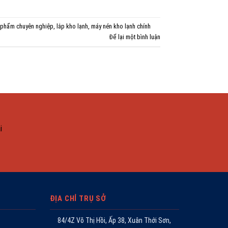
c phẩm chuyên nghiệp
,
lắp kho lạnh
,
máy nén kho lạnh chính
Để lại một bình luận
i
ĐỊA CHỈ TRỤ SỞ
84/4Z Võ Thị Hồi, Ấp 38, Xuân Thới Sơn,