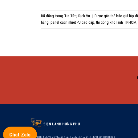
Đã đăng trong
Tin Tức
,
Dịch Vụ
|
Được gắn thẻ
báo giá lắp đ
hãng
,
panel cách nhiệt PU cao cấp
,
thi công kho lạnh TP.HCM
ĐIỆN LẠNH HƯNG PHÚ
Chat Zalo
Cty TNHH TM-DV Kỹ Thuật Điện Lạnh Hưng Phú · MST: 0318681897