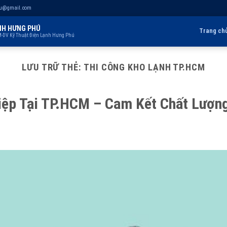
hu@gmail.com
NH HƯNG PHÚ
Trang ch
-DV Kỹ Thuật Điện Lạnh Hưng Phú
LƯU TRỮ THẺ:
THI CÔNG KHO LẠNH TP.HCM
iệp Tại TP.HCM – Cam Kết Chất Lượn