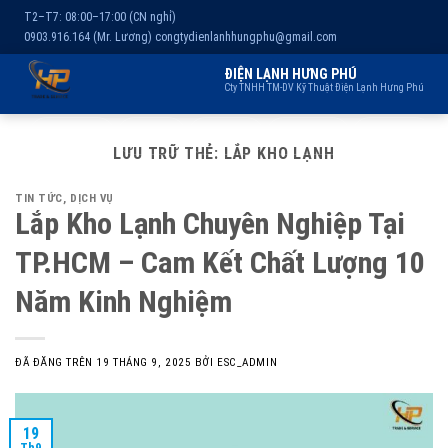
T2–T7: 08:00–17:00 (CN nghỉ)
0903.916.164 (Mr. Lương)
congtydienlanhhungphu@gmail.com
ĐIỆN LẠNH HƯNG PHÚ
Cty TNHH TM-DV Kỹ Thuật Điện Lạnh Hưng Phú
Chuyển
Trang chủ
Dịch vụ
Kho lạnh
Sản phẩm
Giới thiệu
đến
LƯU TRỮ THẺ:
LẮP KHO LẠNH
nội
TIN TỨC
,
DỊCH VỤ
dung
Lắp Kho Lạnh Chuyên Nghiệp Tại
TP.HCM – Cam Kết Chất Lượng 10
Năm Kinh Nghiệm
ĐÃ ĐĂNG TRÊN
19 THÁNG 9, 2025
BỞI
ESC_ADMIN
19
Th9