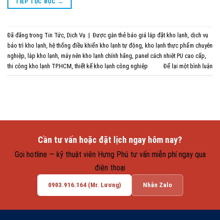
TIẾP TỤC ĐỌC
→
Đã đăng trong
Tin Tức
,
Dịch Vụ
|
Được gắn thẻ
báo giá lắp đặt kho lạnh
,
dịch vụ
bảo trì kho lạnh
,
hệ thống điều khiển kho lạnh tự động
,
kho lạnh thực phẩm chuyên
nghiệp
,
lắp kho lạnh
,
máy nén kho lạnh chính hãng
,
panel cách nhiệt PU cao cấp
,
thi công kho lạnh TP.HCM
,
thiết kế kho lạnh công nghiệp
Để lại một bình luận
Cần tư vấn hoặc đặt lịch ngay hôm nay?
Gọi hotline — kỹ thuật viên Hưng Phú tư vấn miễn phí ngay qua
điện thoại
0903.916.164 (Mr. Lương)
Nhắn Zalo