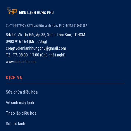
ĐIỆN LẠNH HƯNG PHÚ
Cty TNHH TM-DV Kỹ Thuật Điện Lạnh Hưng Phú · MST: 0318681897
84/4Z, Võ Thị Hồi, Ấp 38, Xuân Thới Sơn, TPHCM
0903.916.164 (Mr. Lương)
congtydienlanhhungphu@gmail.com
T2–T7: 08:00–17:00 (Chủ nhật nghỉ)
www.danlanh.com
DỊCH VỤ
Sửa chữa điều hòa
Vệ sinh máy lạnh
Tháo lắp điều hòa
Sửa tủ lạnh