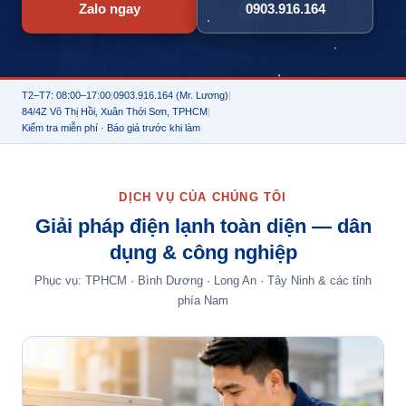
Zalo ngay
0903.916.164
T2–T7: 08:00–17:00
|
0903.916.164 (Mr. Lương)
|
84/4Z Võ Thị Hồi, Xuân Thới Sơn, TPHCM
|
Kiểm tra miễn phí · Báo giá trước khi làm
DỊCH VỤ CỦA CHÚNG TÔI
Giải pháp điện lạnh toàn diện — dân
dụng & công nghiệp
Phục vụ: TPHCM · Bình Dương · Long An · Tây Ninh & các tỉnh
phía Nam