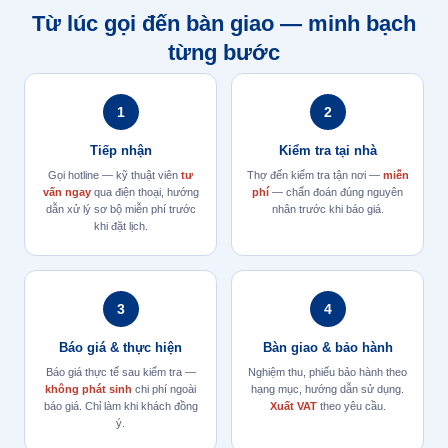
Từ lúc gọi đến bàn giao — minh bạch
từng bước
1
2
Tiếp nhận
Kiểm tra tại nhà
Gọi hotline — kỹ thuật viên
tư
Thợ đến kiểm tra tận nơi —
miễn
vấn ngay
qua điện thoại, hướng
phí
— chẩn đoán đúng nguyên
dẫn xử lý sơ bộ miễn phí trước
nhân trước khi báo giá.
khi đặt lịch.
3
4
Báo giá & thực hiện
Bàn giao & bảo hành
Báo giá thực tế sau kiểm tra —
Nghiệm thu, phiếu bảo hành theo
không phát sinh
chi phí ngoài
hạng mục, hướng dẫn sử dụng.
báo giá. Chỉ làm khi khách đồng
Xuất VAT
theo yêu cầu.
ý.