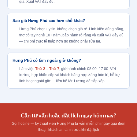
giá. Xuất VAT đầy đủ.
Sao giá Hưng Phú cao hơn chỗ khác?
Hưng Phú chọn uy tín, không chọn giá rẻ. Linh kiện đúng hãng,
thợ có tay nghề 10+ năm, bảo hành rõ ràng và xuất VAT đầy đủ
— chi phí thực tế thấp hơn do không phải sửa lại.
Hưng Phú có làm ngoài giờ không?
Làm việc
Thứ 2 – Thứ 7
, giờ hành chính 08:00–17:00. Với
trường hợp khẩn cấp và khách hàng hợp đồng bảo trì, hỗ trợ
linh hoạt ngoài giờ — liên hệ Mr. Lương để sắp xếp.
Cần tư vấn hoặc đặt lịch ngay hôm nay?
Gọi hotline — kỹ thuật viên Hưng Phú tư vấn miễn phí ngay qua điện
thoại, khách an tâm trước khi đặt lịch