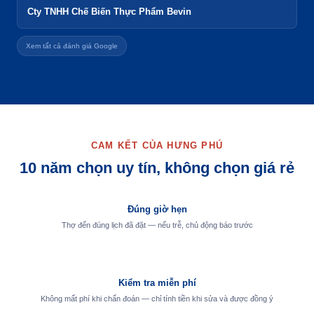
Cty TNHH Chế Biến Thực Phẩm Bevin
Xem tất cả đánh giá Google
CAM KẾT CỦA HƯNG PHÚ
10 năm chọn uy tín, không chọn giá rẻ
Đúng giờ hẹn
Thợ đến đúng lịch đã đặt — nếu trễ, chủ động báo trước
Kiểm tra miễn phí
Không mất phí khi chẩn đoán — chỉ tính tiền khi sửa và được đồng ý