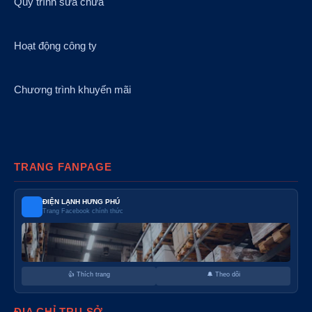
Quy trình sửa chữa
Hoạt động công ty
Chương trình khuyến mãi
TRANG FANPAGE
ĐIỆN LẠNH HƯNG PHÚ
Trang Facebook chính thức
👍 Thích trang
🔔 Theo dõi
ĐỊA CHỈ TRỤ SỞ