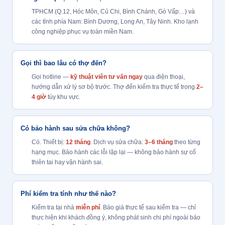
TPHCM (Q.12, Hóc Môn, Củ Chi, Bình Chánh, Gò Vấp…) và
các tỉnh phía Nam: Bình Dương, Long An, Tây Ninh. Kho lạnh
công nghiệp phục vụ toàn miền Nam.
Gọi thì bao lâu có thợ đến?
Gọi hotline —
kỹ thuật viên tư vấn ngay
qua điện thoại,
hướng dẫn xử lý sơ bộ trước. Thợ đến kiểm tra thực tế trong
2–
4 giờ
tùy khu vực.
Có bảo hành sau sửa chữa không?
Có. Thiết bị:
12 tháng
. Dịch vụ sửa chữa:
3–6 tháng
theo từng
hạng mục. Bảo hành các lỗi lặp lại — không bảo hành sự cố
thiên tai hay vận hành sai.
Phí kiểm tra tính như thế nào?
Kiểm tra tại nhà
miễn phí
. Báo giá thực tế sau kiểm tra — chỉ
thực hiện khi khách đồng ý, không phát sinh chi phí ngoài báo