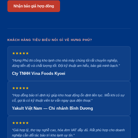
Nhận báo giá hợp đồng
KHÁCH HÀNG TIÊU BIỂU NÓI GÌ VỀ HƯNG PHÚ?
★★★★★
“Hưng Phú thi công kho lạnh cho nhà máy chúng tôi rất chuyên nghiệp,
đúng tiến độ và chất lượng tốt. Đội kỹ thuật am hiểu, báo giá minh bạch.”
Cty TNHH Vina Foods Kyoei
★★★★★
“Hợp đồng bảo trì định kỳ giúp kho hoạt động ổn định liên tục. Mỗi khi có sự
cố, gọi là có kỹ thuật viên tư vấn ngay qua điện thoại.”
Yakult Việt Nam — Chi nhánh Bình Dương
★★★★★
“Giá hợp lý, thợ tay nghề cao, hóa đơn VAT đầy đủ. Rất phù hợp cho doanh
nghiệp cần đối tác bảo trì kho lạnh uy tín.”