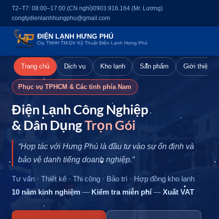
T2–T7: 08:00–17:00 (CN nghỉ)
0903.916.164 (Mr. Lương)
congtydienlanhhungphu@gmail.com
ĐIỆN LẠNH HƯNG PHÚ
Cty TNHH TM-DV Kỹ Thuật Điện Lạnh Hưng Phú
Trang chủ
Dịch vụ
Kho lạnh
Sản phẩm
Giới thiệu
Phục vụ TPHCM & Các tỉnh phía Nam
Điện Lạnh Công Nghiệp
& Dân Dụng
Trọn Gói
“Hợp tác với Hưng Phú là đầu tư vào sự ổn định và
bảo vệ danh tiếng doanh nghiệp.”
Tư vấn · Thiết kế · Thi công · Bảo trì · Hợp đồng kho lạnh
10 năm kinh nghiệm
—
Kiểm tra miễn phí
—
Xuất VAT