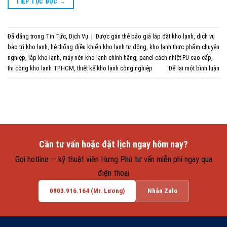
TIẾP TỤC ĐỌC
→
Đã đăng trong
Tin Tức
,
Dịch Vụ
|
Được gắn thẻ
báo giá lắp đặt kho lạnh
,
dịch vụ
bảo trì kho lạnh
,
hệ thống điều khiển kho lạnh tự động
,
kho lạnh thực phẩm chuyên
nghiệp
,
lắp kho lạnh
,
máy nén kho lạnh chính hãng
,
panel cách nhiệt PU cao cấp
,
thi công kho lạnh TP.HCM
,
thiết kế kho lạnh công nghiệp
Để lại một bình luận
Cần tư vấn hoặc đặt lịch ngay hôm nay?
Gọi hotline — kỹ thuật viên Hưng Phú tư vấn miễn phí ngay qua
điện thoại
0903.916.164 (Mr. Lương)
Nhắn Zalo