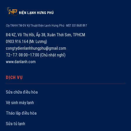
ĐIỆN LẠNH HƯNG PHÚ
Cty TNHH TM-DV Kỹ Thuật Điện Lạnh Hưng Phú · MST: 0318681897
84/4Z, Võ Thị Hồi, Ấp 38, Xuân Thới Sơn, TPHCM
0903.916.164 (Mr. Lương)
congtydienlanhhungphu@gmail.com
T2–T7: 08:00–17:00 (Chủ nhật nghỉ)
www.danlanh.com
DỊCH VỤ
Sửa chữa điều hòa
Vệ sinh máy lạnh
Tháo lắp điều hòa
Sửa tủ lạnh