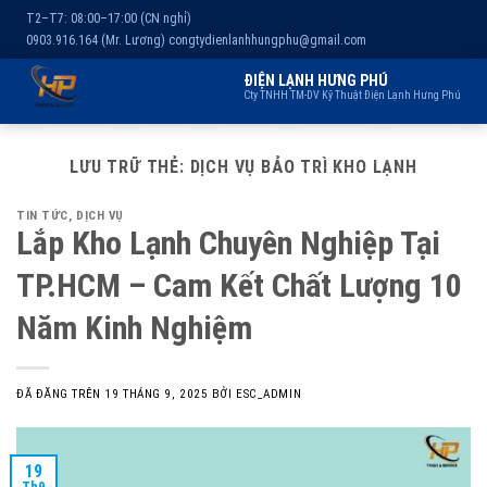
T2–T7: 08:00–17:00 (CN nghỉ)
0903.916.164 (Mr. Lương)
congtydienlanhhungphu@gmail.com
ĐIỆN LẠNH HƯNG PHÚ
Cty TNHH TM-DV Kỹ Thuật Điện Lạnh Hưng Phú
Chuyển
Trang chủ
Dịch vụ
Kho lạnh
Sản phẩm
Giới thiệu
đến
LƯU TRỮ THẺ:
DỊCH VỤ BẢO TRÌ KHO LẠNH
nội
TIN TỨC
,
DỊCH VỤ
dung
Lắp Kho Lạnh Chuyên Nghiệp Tại
TP.HCM – Cam Kết Chất Lượng 10
Năm Kinh Nghiệm
ĐÃ ĐĂNG TRÊN
19 THÁNG 9, 2025
BỞI
ESC_ADMIN
19
Th9