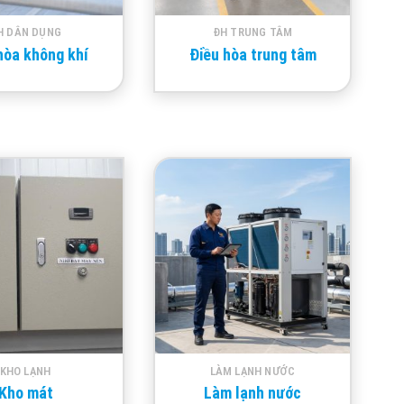
H DÂN DỤNG
ĐH TRUNG TÂM
hòa không khí
Điều hòa trung tâm
KHO LẠNH
LÀM LẠNH NƯỚC
Kho mát
Làm lạnh nước