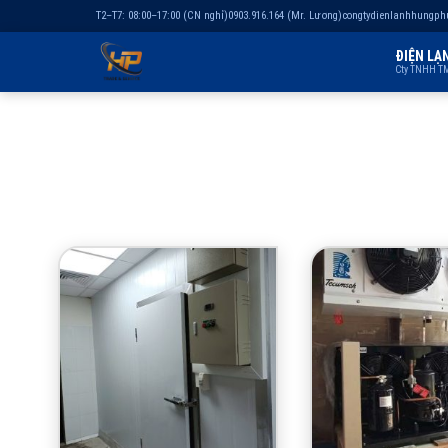
T2–T7: 08:00–17:00 (CN nghỉ)
0903.916.164 (Mr. Lương)
congtydienlanhhungp
ĐIỆN LẠ
Cty TNHH TM
Chuyển
đến
nội
dung