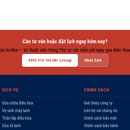
Cần tư vấn hoặc đặt lịch ngay hôm nay?
Gọi hotline — kỹ thuật viên Hưng Phú tư vấn miễn phí ngay qua điện thoạ
0903.916.164 (Mr. Lương)
Nhắn Zalo
DỊCH VỤ
CHÍNH SÁCH
Sửa chữa điều hòa
Giới thiệu công ty
Vệ sinh máy lạnh
Liên hệ với chúng tôi
Tháo lắp điều hòa
Chính sách bảo mật
Sửa tủ lạnh
Chính sách bảo hành