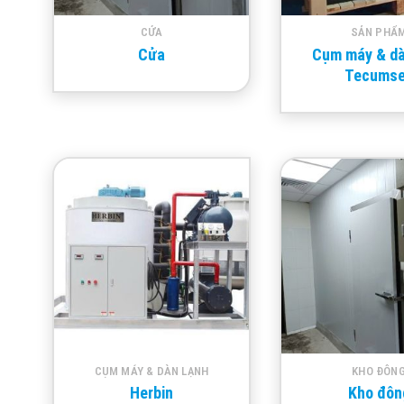
CỬA
SẢN PHẨ
Cửa
Cụm máy & dà
Tecums
CỤM MÁY & DÀN LẠNH
KHO ĐÔN
Herbin
Kho đôn