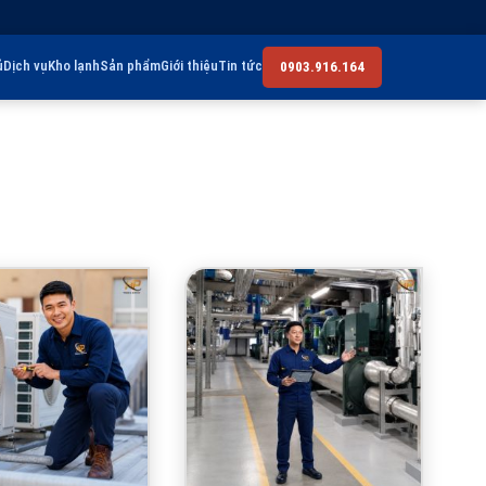
ủ
Dịch vụ
Kho lạnh
Sản phẩm
Giới thiệu
Tin tức
0903.916.164