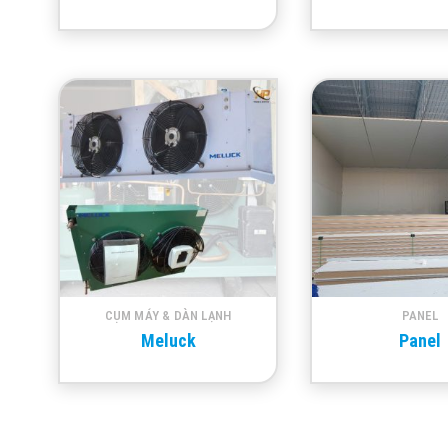
CỤM MÁY & DÀN LẠNH
PANEL
Meluck
Panel