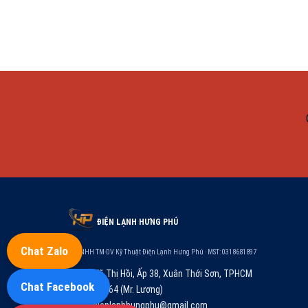
ĐIỆN LẠNH HƯNG PHÚ
Chat Zalo
Cty TNHH TM-DV Kỹ Thuật Điện Lạnh Hưng Phú · MST: 0318681897
84/4Z, Võ Thị Hồi, Ấp 38, Xuân Thới Sơn, TPHCM
Chat Facebook
0903.916.164 (Mr. Lương)
congtydienlanhhungphu@gmail.com