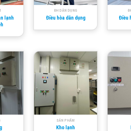
M
ĐH DÂN DỤNG
Đ
n lạnh
Điều hòa dân dụng
Điều 
eh
G
SẢN PHẨM
g
Kho lạnh