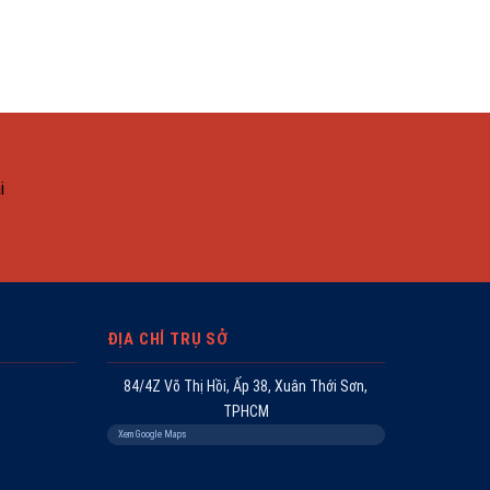
i
ĐỊA CHỈ TRỤ SỞ
84/4Z Võ Thị Hồi, Ấp 38, Xuân Thới Sơn,
TPHCM
Xem Google Maps