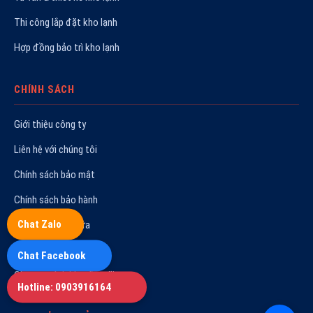
Thi công lắp đặt kho lạnh
Hợp đồng bảo trì kho lạnh
CHÍNH SÁCH
Giới thiệu công ty
Liên hệ với chúng tôi
Chính sách bảo mật
Chính sách bảo hành
Chat Zalo
Quy trình sửa chữa
Hoạt động công ty
Chat Facebook
Chương trình khuyến mãi
Hotline: 0903916164