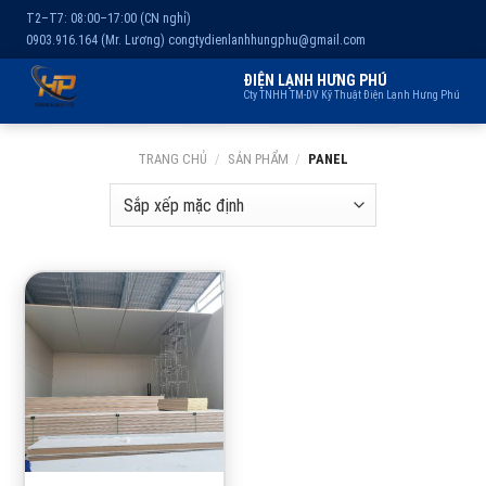
T2–T7: 08:00–17:00 (CN nghỉ)
0903.916.164 (Mr. Lương)
congtydienlanhhungphu@gmail.com
ĐIỆN LẠNH HƯNG PHÚ
Cty TNHH TM-DV Kỹ Thuật Điện Lạnh Hưng Phú
Chuyển
Trang chủ
Dịch vụ
Kho lạnh
Sản phẩm
Giới thiệu
TRANG CHỦ
/
SẢN PHẨM
/
PANEL
đến
nội
dung