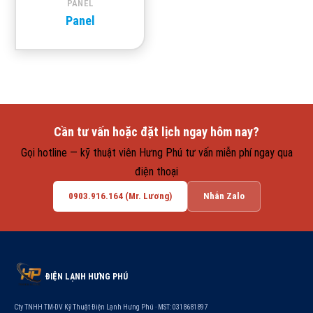
PANEL
Panel
Cần tư vấn hoặc đặt lịch ngay hôm nay?
Gọi hotline — kỹ thuật viên Hưng Phú tư vấn miễn phí ngay qua
điện thoại
0903.916.164 (Mr. Lương)
Nhắn Zalo
ĐIỆN LẠNH HƯNG PHÚ
Cty TNHH TM-DV Kỹ Thuật Điện Lạnh Hưng Phú · MST: 0318681897