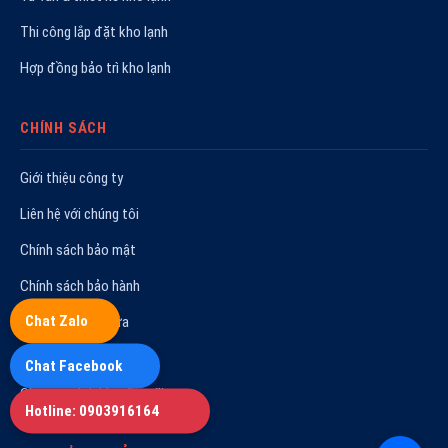
Thi công lắp đặt kho lạnh
Hợp đồng bảo trì kho lạnh
CHÍNH SÁCH
Giới thiệu công ty
Liên hệ với chúng tôi
Chính sách bảo mật
Chính sách bảo hành
Chat Zalo
Quy trình sửa chữa
Hoạt động công ty
Chat Facebook
Chương trình khuyến mãi
Hotline: 0903916164