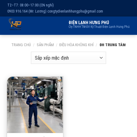
T2–T7: 08:00–17:00 (CN nghỉ)
0903.916.164 (Mr. Lương)
congtydienlanhhungphu@gmail.com
ĐIỆN LẠNH HƯNG PHÚ
Cty TNHH TM-DV Kỹ Thuật Điện Lạnh Hưng Phú
Chuyển
Trang chủ
Dịch vụ
Kho lạnh
Sản phẩm
Giới thiệu
TRANG CHỦ
/
SẢN PHẨM
/
ĐIỀU HÒA KHÔNG KHÍ
/
ĐH TRUNG TÂM
đến
nội
dung