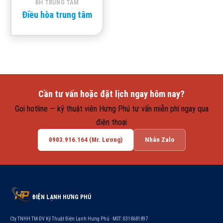
ĐH TRUNG TÂM
Điều hòa trung tâm
Cần tư vấn hoặc đặt lịch ngay hôm nay?
Gọi hotline — kỹ thuật viên Hưng Phú tư vấn miễn phí ngay qua
điện thoại
0903.916.164 (Mr. Lương)
Nhắn Zalo
ĐIỆN LẠNH HƯNG PHÚ
Cty TNHH TM-DV Kỹ Thuật Điện Lạnh Hưng Phú · MST: 0318681897