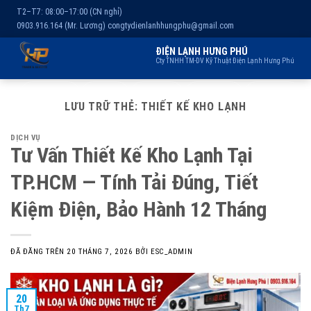
T2–T7: 08:00–17:00 (CN nghỉ)
0903.916.164 (Mr. Lương)
congtydienlanhhungphu@gmail.com
ĐIỆN LẠNH HƯNG PHÚ
Cty TNHH TM-DV Kỹ Thuật Điện Lạnh Hưng Phú
Chuyển
Trang chủ
Dịch vụ
Kho lạnh
Sản phẩm
Giới thiệu
đến
LƯU TRỮ THẺ:
THIẾT KẾ KHO LẠNH
nội
DỊCH VỤ
dung
Tư Vấn Thiết Kế Kho Lạnh Tại
TP.HCM — Tính Tải Đúng, Tiết
Kiệm Điện, Bảo Hành 12 Tháng
ĐÃ ĐĂNG TRÊN
20 THÁNG 7, 2026
BỞI
ESC_ADMIN
20
Th7