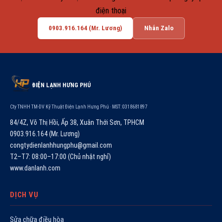
điện thoại
0903.916.164 (Mr. Lương)
Nhắn Zalo
ĐIỆN LẠNH HƯNG PHÚ
Cty TNHH TM-DV Kỹ Thuật Điện Lạnh Hưng Phú · MST: 0318681897
84/4Z, Võ Thị Hồi, Ấp 38, Xuân Thới Sơn, TPHCM
0903.916.164 (Mr. Lương)
congtydienlanhhungphu@gmail.com
T2–T7: 08:00–17:00 (Chủ nhật nghỉ)
www.danlanh.com
DỊCH VỤ
Sửa chữa điều hòa