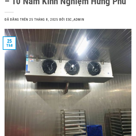
– 10 Năm Kinh Nghiệm Hưng Phú
ĐÃ ĐĂNG TRÊN
25 THÁNG 8, 2025
BỞI
ESC_ADMIN
25
Th8