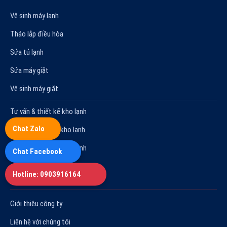
Vệ sinh máy lạnh
Tháo lắp điều hòa
Sửa tủ lạnh
Sửa máy giặt
Vệ sinh máy giặt
Tư vấn & thiết kế kho lạnh
Chat Zalo
Thi công lắp đặt kho lạnh
Hợp đồng bảo trì kho lạnh
Chat Facebook
Hotline: 0903916164
CHÍNH SÁCH
Giới thiệu công ty
Liên hệ với chúng tôi