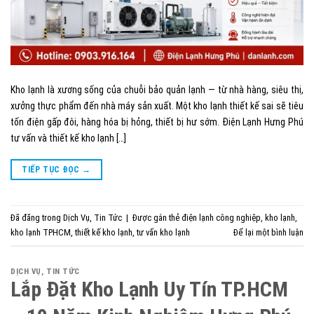
Kho lạnh là xương sống của chuỗi bảo quản lạnh — từ nhà hàng, siêu thị,
xưởng thực phẩm đến nhà máy sản xuất. Một kho lạnh thiết kế sai sẽ tiêu
tốn điện gấp đôi, hàng hóa bị hỏng, thiết bị hư sớm. Điện Lạnh Hưng Phú
tư vấn và thiết kế kho lạnh […]
TIẾP TỤC ĐỌC
→
Đã đăng trong
Dịch Vụ
,
Tin Tức
|
Được gắn thẻ
điện lạnh công nghiệp
,
kho lạnh
,
kho lạnh TPHCM
,
thiết kế kho lạnh
,
tư vấn kho lạnh
Để lại một bình luận
DỊCH VỤ
,
TIN TỨC
Lắp Đặt Kho Lạnh Uy Tín TP.HCM