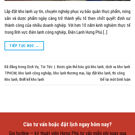
Lắp đặt kho lạnh uy tín, chuyên nghiệp phục vụ bảo quản thực phẩm, nông
sản và dược phẩm ngày càng trở thành yếu tố then chốt quyết định sự
thành công của nhiều doanh nghiệp. Với hơn 10 năm kinh nghiệm thực tế
trong lĩnh vực điện lạnh công nghiệp, Điện Lạnh Hưng Phú […]
TIẾP TỤC ĐỌC
→
Đã đăng trong
Dịch Vụ
,
Tin Tức
|
Được gắn thẻ
báo giá kho lạnh
,
dịch vụ kho lạnh
TPHCM
,
kho lạnh công nghiệp
,
kho lạnh thương mại
,
lắp đặt kho lạnh
,
thi công
kho lạnh
,
thiết kế kho lạnh
Để lại một bình luận
Cần tư vấn hoặc đặt lịch ngay hôm nay?
Gọi hotline — kỹ thuật viên Hưng Phú tư vấn miễn phí ngay qua