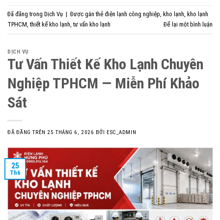
Đã đăng trong
Dịch Vụ
|
Được gắn thẻ
điện lạnh công nghiệp
,
kho lạnh
,
kho lạnh
TPHCM
,
thiết kế kho lạnh
,
tư vấn kho lạnh
Để lại một bình luận
DỊCH VỤ
Tư Vấn Thiết Kế Kho Lạnh Chuyên
Nghiệp TPHCM — Miễn Phí Khảo
Sát
ĐÃ ĐĂNG TRÊN
25 THÁNG 6, 2026
BỞI
ESC_ADMIN
25
Th6