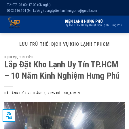
T2–T7: 08:00–17:00 (CN nghỉ)
0903.916.164 (Mr. Lương)
congtydienlanhhungphu@gmail.com
ĐIỆN LẠNH HƯNG PHÚ
Cty TNHH TM-DV Kỹ Thuật Điện Lạnh Hưng Phú
Chuyển
Trang chủ
Dịch vụ
Kho lạnh
Sản phẩm
Giới thiệu
đến
LƯU TRỮ THẺ:
DỊCH VỤ KHO LẠNH TPHCM
nội
DỊCH VỤ
,
TIN TỨC
dung
Lắp Đặt Kho Lạnh Uy Tín TP.HCM
– 10 Năm Kinh Nghiệm Hưng Phú
ĐÃ ĐĂNG TRÊN
25 THÁNG 8, 2025
BỞI
ESC_ADMIN
25
Th8