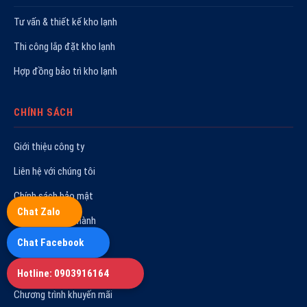
Tư vấn & thiết kế kho lạnh
Thi công lắp đặt kho lạnh
Hợp đồng bảo trì kho lạnh
CHÍNH SÁCH
Giới thiệu công ty
Liên hệ với chúng tôi
Chính sách bảo mật
Chat Zalo
Chính sách bảo hành
Chat Facebook
Quy trình sửa chữa
Hoạt động công ty
Hotline: 0903916164
Chương trình khuyến mãi