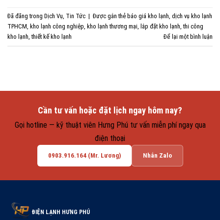
Đã đăng trong
Dịch Vụ
,
Tin Tức
|
Được gắn thẻ
báo giá kho lạnh
,
dịch vụ kho lạnh
TPHCM
,
kho lạnh công nghiệp
,
kho lạnh thương mại
,
lắp đặt kho lạnh
,
thi công
kho lạnh
,
thiết kế kho lạnh
Để lại một bình luận
Cần tư vấn hoặc đặt lịch ngay hôm nay?
Gọi hotline — kỹ thuật viên Hưng Phú tư vấn miễn phí ngay qua
điện thoại
0903.916.164 (Mr. Lương)
Nhắn Zalo
ĐIỆN LẠNH HƯNG PHÚ