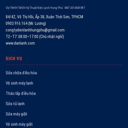
Cty TNHH TM-DV Kỹ Thuật Điện Lạnh Hưng Phú · MST: 0318681897
84/4Z, Võ Thị Hồi, Ấp 38, Xuân Thới Sơn, TPHCM
0903.916.164 (Mr. Lương)
congtydienlanhhungphu@gmail.com
T2–T7: 08:00–17:00 (Chủ nhật nghỉ)
www.danlanh.com
DỊCH VỤ
Sửa chữa điều hòa
Vệ sinh máy lạnh
Tháo lắp điều hòa
Sửa tủ lạnh
Sửa máy giặt
Vệ sinh máy giặt