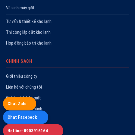
Vệ sinh máy giặt
Tư vấn & thiết kế kho lạnh
Thi công lắp đặt kho lạnh
Hợp đồng bảo trì kho lạnh
CHÍNH SÁCH
Giới thiệu công ty
Liên hệ với chúng tôi
Chính sách bảo mật
Chat Zalo
Chính sách bảo hành
Chat Facebook
Quy trình sửa chữa
Hoạt động công ty
Hotline: 0903916164