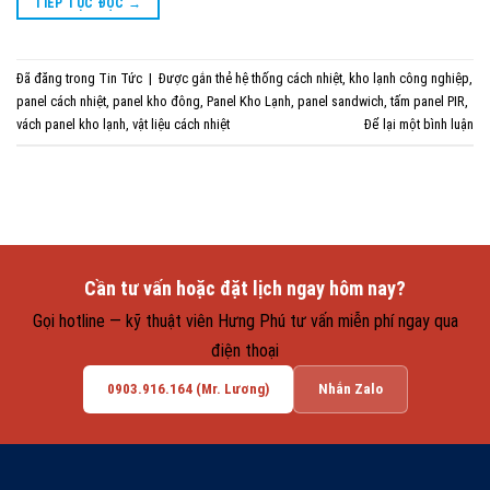
TIẾP TỤC ĐỌC
→
Đã đăng trong
Tin Tức
|
Được gắn thẻ
hệ thống cách nhiệt
,
kho lạnh công nghiệp
,
panel cách nhiệt
,
panel kho đông
,
Panel Kho Lạnh
,
panel sandwich
,
tấm panel PIR
,
vách panel kho lạnh
,
vật liệu cách nhiệt
Để lại một bình luận
Cần tư vấn hoặc đặt lịch ngay hôm nay?
Gọi hotline — kỹ thuật viên Hưng Phú tư vấn miễn phí ngay qua
điện thoại
0903.916.164 (Mr. Lương)
Nhắn Zalo