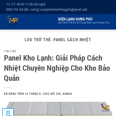
T2–T7: 08:00–17:00 (CN nghỉ)
0903.916.164 (Mr. Lương)
congtydienlanhhungphu@gmail.com
ĐIỆN LẠNH HƯNG PHÚ
Cty TNHH TM-DV Kỹ Thuật Điện Lạnh Hưng Phú
Chuyển
Trang chủ
Dịch vụ
Kho lạnh
Sản phẩm
Giới thiệu
đến
LƯU TRỮ THẺ:
PANEL CÁCH NHIỆT
nội
TIN TỨC
dung
Panel Kho Lạnh: Giải Pháp Cách
Nhiệt Chuyên Nghiệp Cho Kho Bảo
Quản
ĐÃ ĐĂNG TRÊN
22 THÁNG 8, 2025
BỞI
ESC_ADMIN
22
Th8