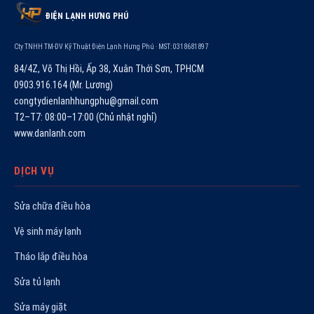
ĐIỆN LẠNH HƯNG PHÚ
Cty TNHH TM-DV Kỹ Thuật Điện Lạnh Hưng Phú · MST: 0318681897
84/4Z, Võ Thị Hồi, Ấp 38, Xuân Thới Sơn, TPHCM
0903.916.164 (Mr. Lương)
congtydienlanhhungphu@gmail.com
T2–T7: 08:00–17:00 (Chủ nhật nghỉ)
www.danlanh.com
DỊCH VỤ
Sửa chữa điều hòa
Vệ sinh máy lạnh
Tháo lắp điều hòa
Sửa tủ lạnh
Sửa máy giặt