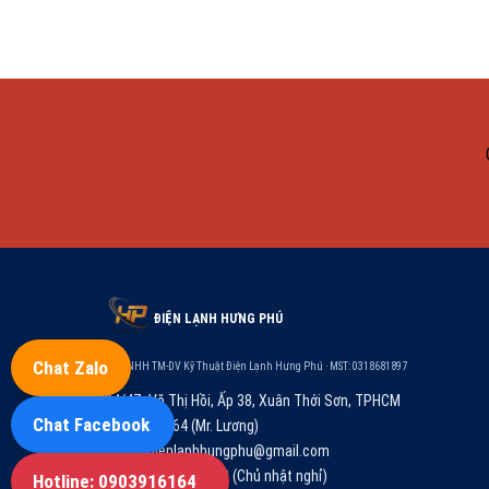
ĐIỆN LẠNH HƯNG PHÚ
Chat Zalo
Cty TNHH TM-DV Kỹ Thuật Điện Lạnh Hưng Phú · MST: 0318681897
84/4Z, Võ Thị Hồi, Ấp 38, Xuân Thới Sơn, TPHCM
Chat Facebook
0903.916.164 (Mr. Lương)
congtydienlanhhungphu@gmail.com
T2–T7: 08:00–17:00 (Chủ nhật nghỉ)
Hotline: 0903916164