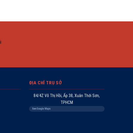
i
ĐỊA CHỈ TRỤ SỞ
84/4Z Võ Thị Hồi, Ấp 38, Xuân Thới Sơn,
TPHCM
Xem Google Maps