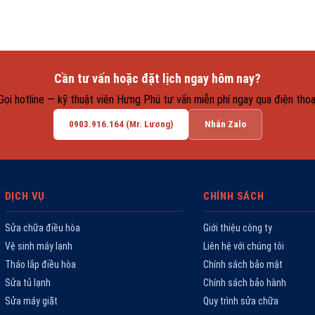
Cần tư vấn hoặc đặt lịch ngay hôm nay?
Gọi hotline — kỹ thuật viên Hưng Phú tư vấn miễn phí ngay qua điện thoạ
0903.916.164 (Mr. Lương)
Nhắn Zalo
DỊCH VỤ
CHÍNH SÁCH
Sửa chữa điều hòa
Giới thiệu công ty
Vệ sinh máy lạnh
Liên hệ với chúng tôi
Tháo lắp điều hòa
Chính sách bảo mật
Sửa tủ lạnh
Chính sách bảo hành
Sửa máy giặt
Quy trình sửa chữa