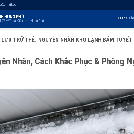
hu@gmail.com
NH HƯNG PHÚ
Trang ch
-DV Kỹ Thuật Điện Lạnh Hưng Phú
LƯU TRỮ THẺ:
NGUYÊN NHÂN KHO LẠNH BÁM TUYẾT
yên Nhân, Cách Khắc Phục & Phòng N