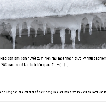
 tượng dàn lạnh bám tuyết xuất hiện như một thách thức kỹ thuật nghiê
 75% các sự cố kho lạnh liên quan đến việc […]
ảo dưỡng dàn lạnh
,
chu trình xả đá tự động
,
Dàn lạnh bám tuyết
,
máy khử ẩm rotor kho l