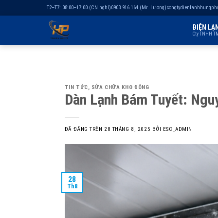
T2–T7: 08:00–17:00 (CN nghỉ)
0903.916.164 (Mr. Lương)
congtydienlanhhungp
ĐIỆN LẠ
Cty TNHH TM
Chuyển
đến
nội
TIN TỨC
,
SỬA CHỮA KHO ĐÔNG
dung
Dàn Lạnh Bám Tuyết: Ngu
ĐÃ ĐĂNG TRÊN
28 THÁNG 8, 2025
BỞI
ESC_ADMIN
28
Th8