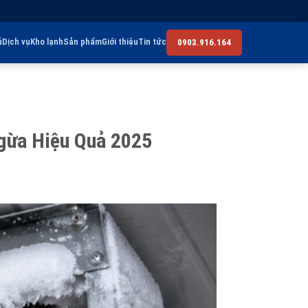
ủ
Dịch vụ
Kho lạnh
Sản phẩm
Giới thiệu
Tin tức
0903.916.164
gừa Hiệu Quả 2025