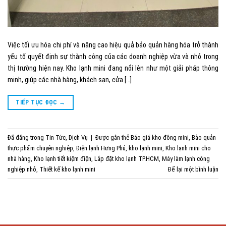
Việc tối ưu hóa chi phí và nâng cao hiệu quả bảo quản hàng hóa trở thành
yếu tố quyết định sự thành công của các doanh nghiệp vừa và nhỏ trong
thị trường hiện nay. Kho lạnh mini đang nổi lên như một giải pháp thông
minh, giúp các nhà hàng, khách sạn, cửa […]
TIẾP TỤC ĐỌC
→
Đã đăng trong
Tin Tức
,
Dịch Vụ
|
Được gắn thẻ
Báo giá kho đông mini
,
Bảo quản
thực phẩm chuyên nghiệp
,
Điện lạnh Hưng Phú
,
kho lạnh mini
,
Kho lạnh mini cho
nhà hàng
,
Kho lạnh tiết kiệm điện
,
Lắp đặt kho lạnh TP.HCM
,
Máy làm lạnh công
nghiệp nhỏ
,
Thiết kế kho lạnh mini
Để lại một bình luận