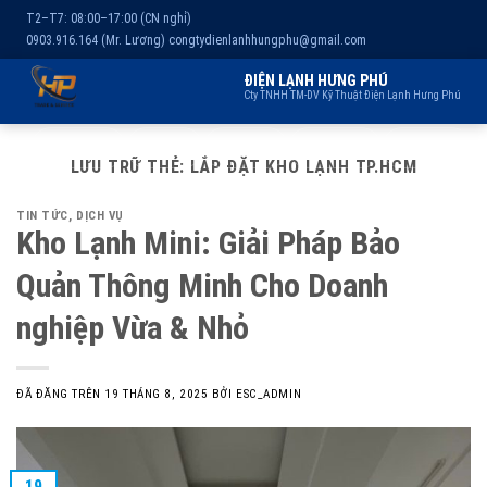
T2–T7: 08:00–17:00 (CN nghỉ)
0903.916.164 (Mr. Lương)
congtydienlanhhungphu@gmail.com
ĐIỆN LẠNH HƯNG PHÚ
Cty TNHH TM-DV Kỹ Thuật Điện Lạnh Hưng Phú
Chuyển
Trang chủ
Dịch vụ
Kho lạnh
Sản phẩm
Giới thiệu
đến
LƯU TRỮ THẺ:
LẮP ĐẶT KHO LẠNH TP.HCM
nội
TIN TỨC
,
DỊCH VỤ
dung
Kho Lạnh Mini: Giải Pháp Bảo
Quản Thông Minh Cho Doanh
nghiệp Vừa & Nhỏ
ĐÃ ĐĂNG TRÊN
19 THÁNG 8, 2025
BỞI
ESC_ADMIN
19