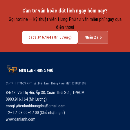
Cần tư vấn hoặc đặt lịch ngay hôm nay?
Gọi hotline — kỹ thuật viên Hưng Phú tư vấn miễn phí ngay qua
điện thoại
0903.916.164 (Mr. Lương)
Nhắn Zalo
ĐIỆN LẠNH HƯNG PHÚ
Cty TNHH TM-DV Kỹ Thuật Điện Lạnh Hưng Phú · MST: 0318681897
84/4Z, Võ Thị Hồi, Ấp 38, Xuân Thới Sơn, TPHCM
0903.916.164 (Mr. Lương)
congtydienlanhhungphu@gmail.com
T2–T7: 08:00–17:00 (Chủ nhật nghỉ)
www.danlanh.com