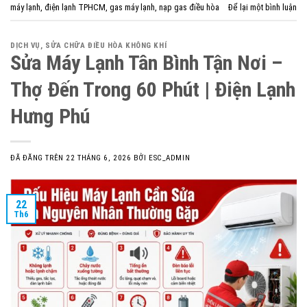
máy lạnh
,
điện lạnh TPHCM
,
gas máy lạnh
,
nạp gas điều hòa
Để lại một bình luận
DỊCH VỤ
,
SỬA CHỮA ĐIỀU HÒA KHÔNG KHÍ
Sửa Máy Lạnh Tân Bình Tận Nơi –
Thợ Đến Trong 60 Phút | Điện Lạnh
Hưng Phú
ĐÃ ĐĂNG TRÊN
22 THÁNG 6, 2026
BỞI
ESC_ADMIN
22
Th6