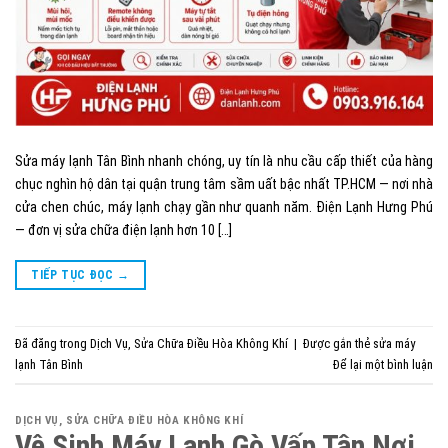
Sửa máy lạnh Tân Bình nhanh chóng, uy tín là nhu cầu cấp thiết của hàng
chục nghìn hộ dân tại quận trung tâm sầm uất bậc nhất TP.HCM — nơi nhà
cửa chen chúc, máy lạnh chạy gần như quanh năm. Điện Lạnh Hưng Phú
— đơn vị sửa chữa điện lạnh hơn 10 […]
TIẾP TỤC ĐỌC
→
Đã đăng trong
Dịch Vụ
,
Sửa Chữa Điều Hòa Không Khí
|
Được gắn thẻ
sửa máy
lạnh Tân Bình
Để lại một bình luận
DỊCH VỤ
,
SỬA CHỮA ĐIỀU HÒA KHÔNG KHÍ
Vệ Sinh Máy Lạnh Gò Vấp Tận Nơi