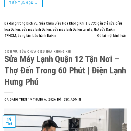
TIẾP TỤC ĐỌC
→
Đã đăng trong
Dịch Vụ
,
Sửa Chữa Điều Hòa Không Khí
|
Được gắn thẻ
sửa điều
hòa Daikin
,
sửa máy lạnh Daikin
,
sửa máy lạnh Daikin tại nhà
,
thợ sửa Daikin
TPHCM
,
trung tâm bảo hành Daikin
Để lại một bình luận
DỊCH VỤ
,
SỬA CHỮA ĐIỀU HÒA KHÔNG KHÍ
Sửa Máy Lạnh Quận 12 Tận Nơi –
Thợ Đến Trong 60 Phút | Điện Lạnh
Hưng Phú
ĐÃ ĐĂNG TRÊN
19 THÁNG 6, 2026
BỞI
ESC_ADMIN
19
Th6