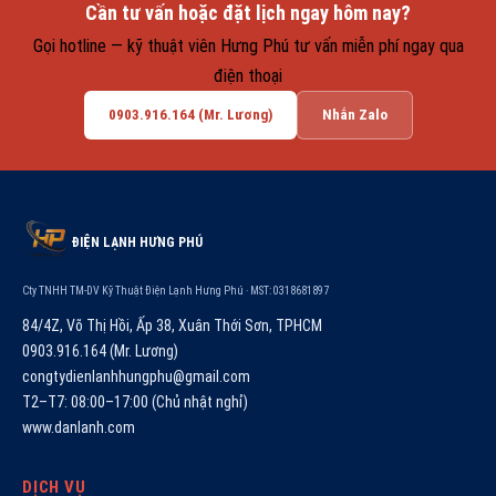
Cần tư vấn hoặc đặt lịch ngay hôm nay?
Gọi hotline — kỹ thuật viên Hưng Phú tư vấn miễn phí ngay qua
điện thoại
0903.916.164 (Mr. Lương)
Nhắn Zalo
ĐIỆN LẠNH HƯNG PHÚ
Cty TNHH TM-DV Kỹ Thuật Điện Lạnh Hưng Phú · MST: 0318681897
84/4Z, Võ Thị Hồi, Ấp 38, Xuân Thới Sơn, TPHCM
0903.916.164 (Mr. Lương)
congtydienlanhhungphu@gmail.com
T2–T7: 08:00–17:00 (Chủ nhật nghỉ)
www.danlanh.com
DỊCH VỤ