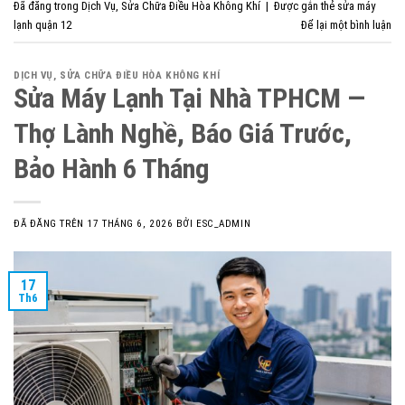
Đã đăng trong
Dịch Vụ
,
Sửa Chữa Điều Hòa Không Khí
|
Được gắn thẻ
sửa máy
lạnh quận 12
Để lại một bình luận
DỊCH VỤ
,
SỬA CHỮA ĐIỀU HÒA KHÔNG KHÍ
Sửa Máy Lạnh Tại Nhà TPHCM —
Thợ Lành Nghề, Báo Giá Trước,
Bảo Hành 6 Tháng
ĐÃ ĐĂNG TRÊN
17 THÁNG 6, 2026
BỞI
ESC_ADMIN
17
Th6