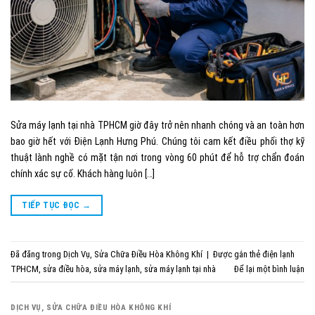
Sửa máy lạnh tại nhà TPHCM giờ đây trở nên nhanh chóng và an toàn hơn
bao giờ hết với Điện Lạnh Hưng Phú. Chúng tôi cam kết điều phối thợ kỹ
thuật lành nghề có mặt tận nơi trong vòng 60 phút để hỗ trợ chẩn đoán
chính xác sự cố. Khách hàng luôn […]
TIẾP TỤC ĐỌC
→
Đã đăng trong
Dịch Vụ
,
Sửa Chữa Điều Hòa Không Khí
|
Được gắn thẻ
điện lạnh
TPHCM
,
sửa điều hòa
,
sửa máy lạnh
,
sửa máy lạnh tại nhà
Để lại một bình luận
DỊCH VỤ
,
SỬA CHỮA ĐIỀU HÒA KHÔNG KHÍ