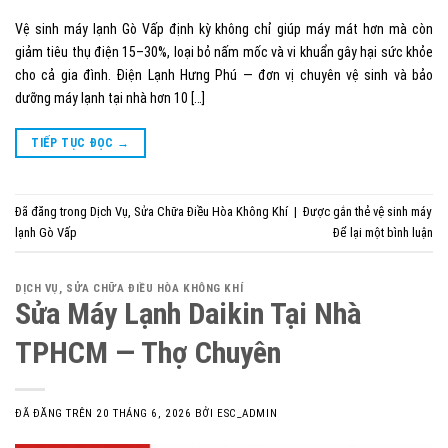
Vệ sinh máy lạnh Gò Vấp định kỳ không chỉ giúp máy mát hơn mà còn
giảm tiêu thụ điện 15–30%, loại bỏ nấm mốc và vi khuẩn gây hại sức khỏe
cho cả gia đình. Điện Lạnh Hưng Phú — đơn vị chuyên vệ sinh và bảo
dưỡng máy lạnh tại nhà hơn 10 […]
TIẾP TỤC ĐỌC
→
Đã đăng trong
Dịch Vụ
,
Sửa Chữa Điều Hòa Không Khí
|
Được gắn thẻ
vệ sinh máy
lạnh Gò Vấp
Để lại một bình luận
DỊCH VỤ
,
SỬA CHỮA ĐIỀU HÒA KHÔNG KHÍ
Sửa Máy Lạnh Daikin Tại Nhà
TPHCM — Thợ Chuyên
ĐÃ ĐĂNG TRÊN
20 THÁNG 6, 2026
BỞI
ESC_ADMIN