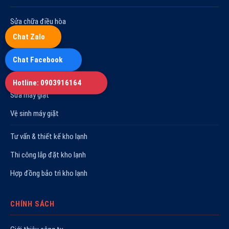
Sửa chữa điều hòa
Chat Zalo
Vệ sinh máy lạnh
Tháo lắp điều hòa
Chat Facebook
Sửa tủ lạnh
Hotline: 0903916164
Sửa máy giặt
Vệ sinh máy giặt
Tư vấn & thiết kế kho lạnh
Thi công lắp đặt kho lạnh
Hợp đồng bảo trì kho lạnh
CHÍNH SÁCH