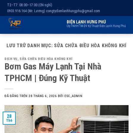
T2–T7: 08:00–17:00 (CN nghỉ)
0903.916.164 (Mr. Lương)
congtydienlanhhungphu@gmail.com
ĐIỆN LẠNH HƯNG PHÚ
Cty TNHH TM-DV Kỹ Thuật Điện Lạnh Hưng Phú
Chuyển
Trang chủ
Dịch vụ
Kho lạnh
Sản phẩm
Giới thiệu
đến
LƯU TRỮ DANH MỤC:
SỬA CHỮA ĐIỀU HÒA KHÔNG KHÍ
nội
DỊCH VỤ
,
SỬA CHỮA ĐIỀU HÒA KHÔNG KHÍ
dung
Bơm Gas Máy Lạnh Tại Nhà
TPHCM | Đúng Kỹ Thuật
ĐÃ ĐĂNG TRÊN
28 THÁNG 6, 2026
BỞI
ESC_ADMIN
28
Th6