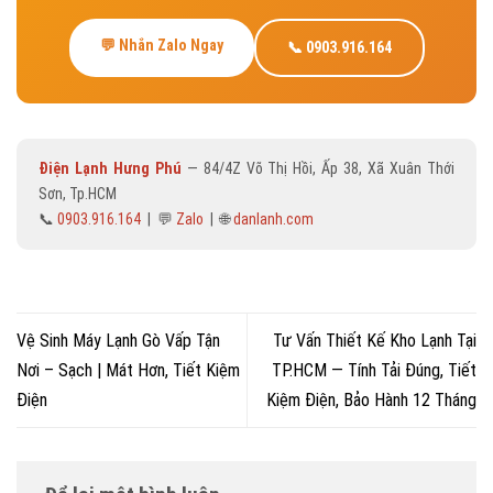
💬 Nhắn Zalo Ngay
📞 0903.916.164
Điện Lạnh Hưng Phú
— 84/4Z Võ Thị Hồi, Ấp 38, Xã Xuân Thới
Sơn, Tp.HCM
📞
0903.916.164
| 💬
Zalo
| 🌐
danlanh.com
Vệ Sinh Máy Lạnh Gò Vấp Tận
Tư Vấn Thiết Kế Kho Lạnh Tại
Nơi – Sạch | Mát Hơn, Tiết Kiệm
TP.HCM — Tính Tải Đúng, Tiết
Điện
Kiệm Điện, Bảo Hành 12 Tháng