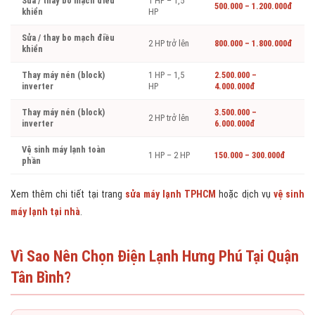
Sửa / thay bo mạch điều
1 HP – 1,5
500.000 – 1.200.000đ
khiển
HP
Sửa / thay bo mạch điều
2 HP trở lên
800.000 – 1.800.000đ
khiển
Thay máy nén (block)
1 HP – 1,5
2.500.000 –
inverter
HP
4.000.000đ
Thay máy nén (block)
3.500.000 –
2 HP trở lên
inverter
6.000.000đ
Vệ sinh máy lạnh toàn
1 HP – 2 HP
150.000 – 300.000đ
phần
Xem thêm chi tiết tại trang
sửa máy lạnh TPHCM
hoặc dịch vụ
vệ sinh
máy lạnh tại nhà
.
Vì Sao Nên Chọn Điện Lạnh Hưng Phú Tại Quận
Tân Bình?