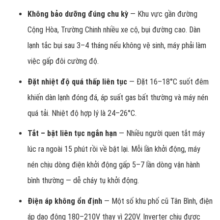
Không bảo dưỡng đúng chu kỳ
— Khu vực gần đường
Cộng Hòa, Trường Chinh nhiều xe cộ, bụi đường cao. Dàn
lạnh tắc bụi sau 3–4 tháng nếu không vệ sinh, máy phải làm
việc gấp đôi cường độ.
Đặt nhiệt độ quá thấp liên tục
— Đặt 16–18°C suốt đêm
khiến dàn lạnh đóng đá, áp suất gas bất thường và máy nén
quá tải. Nhiệt độ hợp lý là 24–26°C.
Tắt – bật liên tục ngắn hạn
— Nhiều người quen tắt máy
lúc ra ngoài 15 phút rồi về bật lại. Mỗi lần khởi động, máy
nén chịu dòng điện khởi động gấp 5–7 lần dòng vận hành
bình thường — dễ cháy tụ khởi động.
Điện áp không ổn định
— Một số khu phố cũ Tân Bình, điện
áp dao động 180–210V thay vì 220V. Inverter chịu được