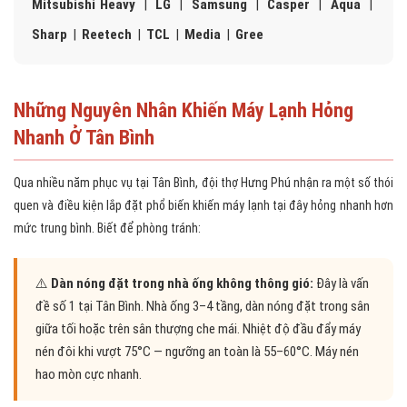
Mitsubishi Heavy
|
LG
|
Samsung
|
Casper
|
Aqua
|
Sharp
|
Reetech
|
TCL
|
Media
|
Gree
Những Nguyên Nhân Khiến Máy Lạnh Hỏng
Nhanh Ở Tân Bình
Qua nhiều năm phục vụ tại Tân Bình, đội thợ Hưng Phú nhận ra một số thói
quen và điều kiện lắp đặt phổ biến khiến máy lạnh tại đây hỏng nhanh hơn
mức trung bình. Biết để phòng tránh:
⚠️
Dàn nóng đặt trong nhà ống không thông gió:
Đây là vấn
đề số 1 tại Tân Bình. Nhà ống 3–4 tầng, dàn nóng đặt trong sân
giữa tối hoặc trên sân thượng che mái. Nhiệt độ đầu đẩy máy
nén đôi khi vượt 75°C — ngưỡng an toàn là 55–60°C. Máy nén
hao mòn cực nhanh.