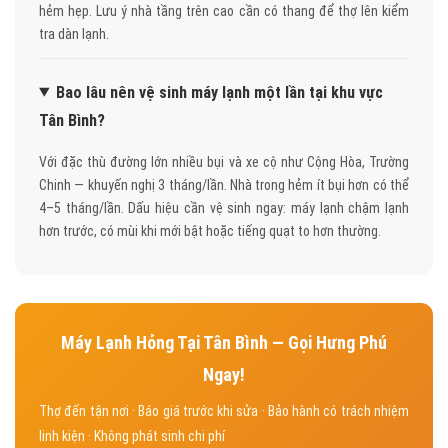
hẻm hẹp. Lưu ý nhà tầng trên cao cần có thang để thợ lên kiểm
tra dàn lạnh.
Bao lâu nên vệ sinh máy lạnh một lần tại khu vực
Tân Bình?
Với đặc thù đường lớn nhiều bụi và xe cộ như Cộng Hòa, Trường
Chinh — khuyến nghị 3 tháng/lần. Nhà trong hẻm ít bụi hơn có thể
4–5 tháng/lần. Dấu hiệu cần vệ sinh ngay: máy lạnh chậm lạnh
hơn trước, có mùi khi mới bật hoặc tiếng quạt to hơn thường.
Máy Lạnh Hỏng Tại Tân Bình — Gọi Hưng Phú
Ngay!
Thợ đến tận nơi · Báo giá trước khi sửa · Bảo hành có trách nhiệm
linh kiện · Không phát sinh chi phí