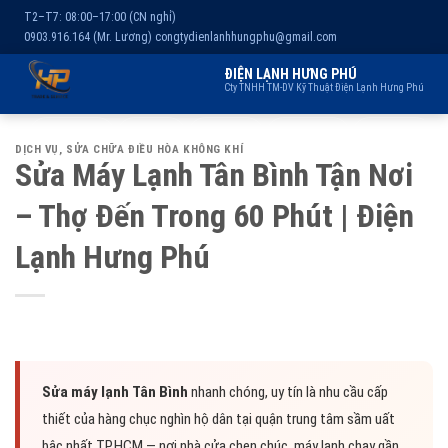
T2–T7: 08:00–17:00 (CN nghỉ)
0903.916.164 (Mr. Lương)
congtydienlanhhungphu@gmail.com
ĐIỆN LẠNH HƯNG PHÚ
Cty TNHH TM-DV Kỹ Thuật Điện Lạnh Hưng Phú
Chuyển
Trang chủ
Dịch vụ
Kho lạnh
Sản phẩm
Giới thiệu
DỊCH VỤ
,
SỬA CHỮA ĐIỀU HÒA KHÔNG KHÍ
đến
Sửa Máy Lạnh Tân Bình Tận Nơi
nội
– Thợ Đến Trong 60 Phút | Điện
dung
Lạnh Hưng Phú
Sửa máy lạnh Tân Bình
nhanh chóng, uy tín là nhu cầu cấp
thiết của hàng chục nghìn hộ dân tại quận trung tâm sầm uất
bậc nhất TP.HCM — nơi nhà cửa chen chúc, máy lạnh chạy gần