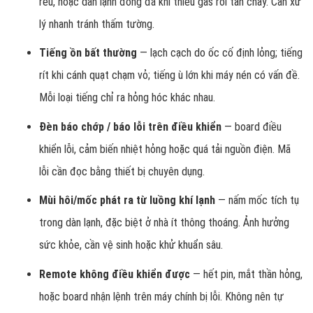
rêu, hoặc dàn lạnh đóng đá khi thiếu gas rồi tan chảy. Cần xử
lý nhanh tránh thấm tường.
Tiếng ồn bất thường
— lạch cạch do ốc cố định lỏng; tiếng
rít khi cánh quạt chạm vỏ; tiếng ù lớn khi máy nén có vấn đề.
Mỗi loại tiếng chỉ ra hỏng hóc khác nhau.
Đèn báo chớp / báo lỗi trên điều khiển
— board điều
khiển lỗi, cảm biến nhiệt hỏng hoặc quá tải nguồn điện. Mã
lỗi cần đọc bằng thiết bị chuyên dụng.
Mùi hôi/mốc phát ra từ luồng khí lạnh
— nấm mốc tích tụ
trong dàn lạnh, đặc biệt ở nhà ít thông thoáng. Ảnh hưởng
sức khỏe, cần vệ sinh hoặc khử khuẩn sâu.
Remote không điều khiển được
— hết pin, mắt thần hỏng,
hoặc board nhận lệnh trên máy chính bị lỗi. Không nên tự