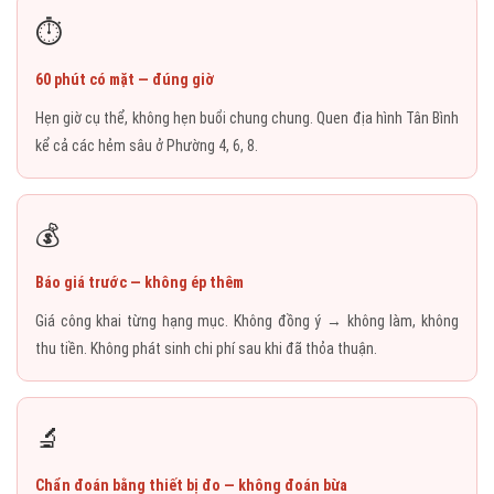
⏱️
60 phút có mặt — đúng giờ
Hẹn giờ cụ thể, không hẹn buổi chung chung. Quen địa hình Tân Bình
kể cả các hẻm sâu ở Phường 4, 6, 8.
💰
Báo giá trước — không ép thêm
Giá công khai từng hạng mục. Không đồng ý → không làm, không
thu tiền. Không phát sinh chi phí sau khi đã thỏa thuận.
🔬
Chẩn đoán bằng thiết bị đo — không đoán bừa