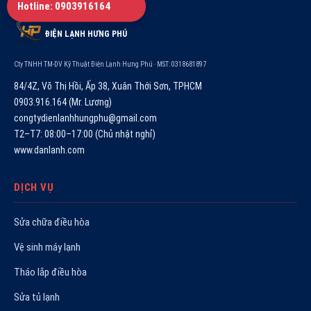
Hotline: 0903916164
ĐIỆN LẠNH HƯNG PHÚ
Cty TNHH TM-DV Kỹ Thuật Điện Lạnh Hưng Phú · MST: 0318681897
84/4Z, Võ Thị Hồi, Ấp 38, Xuân Thới Sơn, TPHCM
0903.916.164 (Mr. Lương)
congtydienlanhhungphu@gmail.com
T2–T7: 08:00–17:00 (Chủ nhật nghỉ)
www.danlanh.com
DỊCH VỤ
Sửa chữa điều hòa
Vệ sinh máy lạnh
Tháo lắp điều hòa
Sửa tủ lạnh