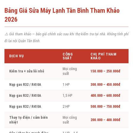
Bảng Giá Sửa Máy Lạnh Tân Bình Tham Khảo
2026
⚠️ Giá tham khảo — báo giá chính xác sau khi thợ kiểm tra tại nhà. Không tính phí
đi lại nội Quận Tân Bình.
CÔNG
CHI PHÍ THAM
DỊCH VỤ
SUẤT
KHẢO
Mọi công
Kiểm tra + sửa lỗi nhỏ
150.000 – 250.000đ
suất
Nạp gas R32 / R410A
1 HP
300.000 – 450.000đ
Nạp gas R32 / R410A
1,5 HP
400.000 – 600.000đ
Nạp gas R32 / R410A
2 HP
500.000 – 750.000đ
Thay tụ điện / cảm biến
Mọi công
200.000 – 400.000đ
nhiệt
suất