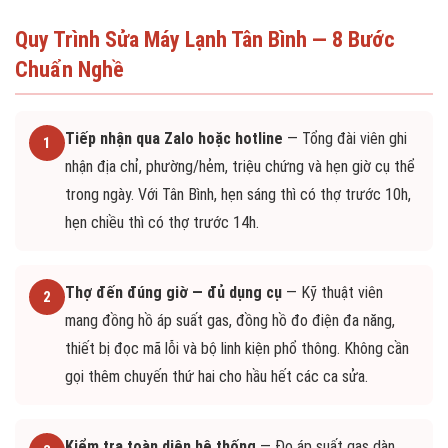
Quy Trình Sửa Máy Lạnh Tân Bình — 8 Bước
Chuẩn Nghề
Tiếp nhận qua Zalo hoặc hotline
— Tổng đài viên ghi
1
nhận địa chỉ, phường/hẻm, triệu chứng và hẹn giờ cụ thể
trong ngày. Với Tân Bình, hẹn sáng thì có thợ trước 10h,
hẹn chiều thì có thợ trước 14h.
Thợ đến đúng giờ — đủ dụng cụ
— Kỹ thuật viên
2
mang đồng hồ áp suất gas, đồng hồ đo điện đa năng,
thiết bị đọc mã lỗi và bộ linh kiện phổ thông. Không cần
gọi thêm chuyến thứ hai cho hầu hết các ca sửa.
Kiểm tra toàn diện hệ thống
— Đo áp suất gas dàn