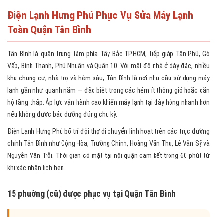
Điện Lạnh Hưng Phú Phục Vụ Sửa Máy Lạnh
Toàn Quận Tân Bình
Tân Bình là quận trung tâm phía Tây Bắc TP.HCM, tiếp giáp Tân Phú, Gò
Vấp, Bình Thạnh, Phú Nhuận và Quận 10. Với mật độ nhà ở dày đặc, nhiều
khu chung cư, nhà trọ và hẻm sâu, Tân Bình là nơi nhu cầu sử dụng máy
lạnh gần như quanh năm — đặc biệt trong các hẻm ít thông gió hoặc căn
hộ tầng thấp. Áp lực vận hành cao khiến máy lạnh tại đây hỏng nhanh hơn
nếu không được bảo dưỡng đúng chu kỳ.
Điện Lạnh Hưng Phú bố trí đội thợ di chuyển linh hoạt trên các trục đường
chính Tân Bình như Cộng Hòa, Trường Chinh, Hoàng Văn Thụ, Lê Văn Sỹ và
Nguyễn Văn Trỗi. Thời gian có mặt tại nội quận cam kết trong 60 phút từ
khi xác nhận lịch hẹn.
15 phường (cũ) được phục vụ tại Quận Tân Bình