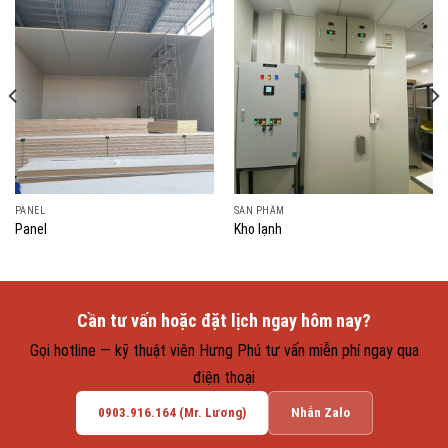
PANEL
SẢN PHẨM
Panel
Kho lạnh
Cần tư vấn hoặc đặt lịch ngay hôm nay?
Gọi hotline — kỹ thuật viên Hưng Phú tư vấn miễn phí ngay qua
điện thoại
0903.916.164 (Mr. Lương)
Nhắn Zalo