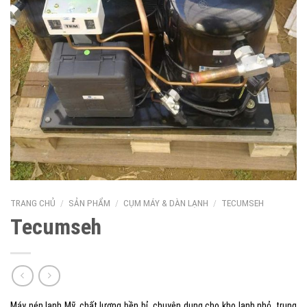
TRANG CHỦ
/
SẢN PHẨM
/
CỤM MÁY & DÀN LẠNH
/
TECUMSEH
Tecumseh
Máy nén lạnh Mỹ, chất lượng bền bỉ, chuyên dụng cho kho lạnh nhỏ, trung