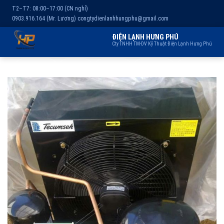
T2–T7: 08:00–17:00 (CN nghỉ)
0903.916.164 (Mr. Lương)
congtydienlanhhungphu@gmail.com
ĐIỆN LẠNH HƯNG PHÚ
Cty TNHH TM-DV Kỹ Thuật Điện Lạnh Hưng Phú
Chuyển
Trang chủ
Dịch vụ
Kho lạnh
Sản phẩm
Giới thiệu
đến
nội
dung