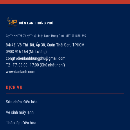
ĐIỆN LẠNH HƯNG PHÚ
Cty TNHH TM-DV Kỹ Thuật Điện Lạnh Hưng Phú · MST: 0318681897
84/4Z, Võ Thị Hồi, Ấp 38, Xuân Thới Sơn, TPHCM
0903.916.164 (Mr. Lương)
congtydienlanhhungphu@gmail.com
T2–T7: 08:00–17:00 (Chủ nhật nghỉ)
www.danlanh.com
DỊCH VỤ
Sửa chữa điều hòa
Vệ sinh máy lạnh
Tháo lắp điều hòa