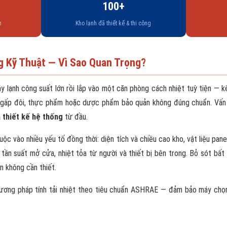
100+
h
Kho lạnh đã thiết kế & thi công
g Kỹ Thuật — Vì Sao Quan Trọng?
 lạnh công suất lớn rồi lắp vào một căn phòng cách nhiệt tuỳ tiện — kế
hụ gấp đôi, thực phẩm hoặc dược phẩm bảo quản không đúng chuẩn. Vấ
à thiết kế hệ thống
từ đầu.
uộc vào nhiều yếu tố đồng thời: diện tích và chiều cao kho, vật liệu pan
, tần suất mở cửa, nhiệt tỏa từ người và thiết bị bên trong. Bỏ sót bấ
n không cần thiết.
ương pháp tính tải nhiệt theo tiêu chuẩn ASHRAE — đảm bảo máy chọn