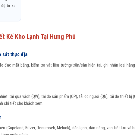
 độ từ xa
ết Kế Kho Lạnh Tại Hưng Phú
 sát thực địa
o đạc mặt bằng, kiểm tra vật liệu tường/trần/sàn hiện tại, ghi nhận loại hàn
iệt: tải qua vách (QW), tải do sản phẩm (QP), tải do người (QN), tải do thiết bị (Q
h chi tiết cho khách xem.
ư
nén (Copeland, Bitzer, Tecumseh, Meluck), dàn lạnh, dàn nóng, van tiết lưu và 
 theo ngân sách.