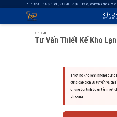
T2–T7: 08:00–17:00 (CN nghỉ)
0903.916.164 (Mr. Lương)
congtydienlanhhungp
ĐIỆN LẠ
Cty TNHH TM
Chuyển
DỊCH VỤ
đến
Tư Vấn Thiết Kế Kho Lạ
nội
dung
Thiết kế kho lạnh không đúng 
cung cấp dịch vụ tư vấn và th
Chúng tôi tính toán tải nhiệt c
thi công.