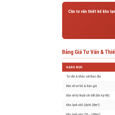
Cần tư vấn thiết kế kho l
Bảng Giá Tư Vấn & Thi
HẠNG MỤC
Tư vấn & khảo sát thực địa
Bản vẽ sơ bộ & báo giá
Bản vẽ kỹ thuật chi tiết (khi ký HĐ)
Kho lạnh nhỏ (dưới 20m³)
Kho lạnh vừa (20 – 100m²)