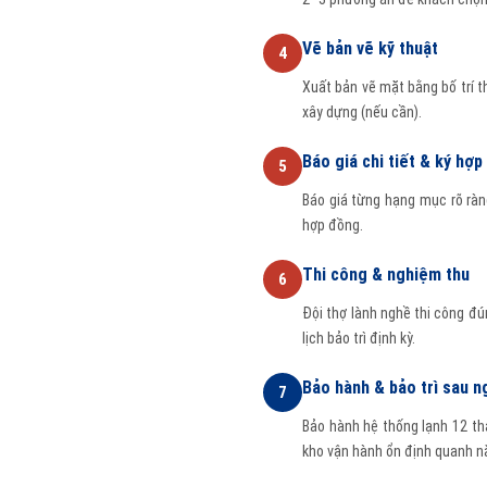
Vẽ bản vẽ kỹ thuật
4
Xuất bản vẽ mặt bằng bố trí t
xây dựng (nếu cần).
Báo giá chi tiết & ký hợ
5
Báo giá từng hạng mục rõ ràng
hợp đồng.
Thi công & nghiệm thu
6
Đội thợ lành nghề thi công đ
lịch bảo trì định kỳ.
Bảo hành & bảo trì sau n
7
Bảo hành hệ thống lạnh 12 t
kho vận hành ổn định quanh n