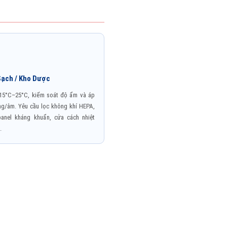
ạch / Kho Dược
 15°C–25°C, kiểm soát độ ẩm và áp
g/âm. Yêu cầu lọc không khí HEPA,
panel kháng khuẩn, cửa cách nhiệt
.