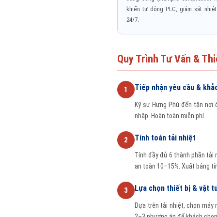
khiển tự động PLC, giám sát nhiệt
24/7.
Quy Trình Tư Vấn & Thi
Tiếp nhận yêu cầu & khảo
1
Kỹ sư Hưng Phú đến tận nơi đ
nhập. Hoàn toàn miễn phí.
Tính toán tải nhiệt
2
Tính đầy đủ 6 thành phần tải nh
an toàn 10–15%. Xuất bảng tín
Lựa chọn thiết bị & vật t
3
Dựa trên tải nhiệt, chọn máy 
2–3 phương án để khách chọn