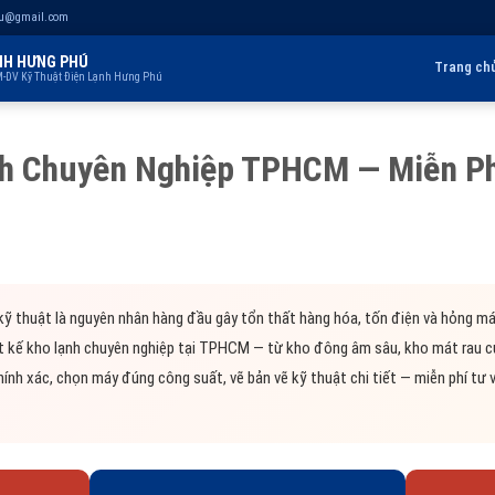
hu@gmail.com
NH HƯNG PHÚ
Trang ch
-DV Kỹ Thuật Điện Lạnh Hưng Phú
nh Chuyên Nghiệp TPHCM — Miễn Ph
kỹ thuật là nguyên nhân hàng đầu gây tổn thất hàng hóa, tốn điện và hỏng m
iết kế kho lạnh chuyên nghiệp tại TPHCM — từ kho đông âm sâu, kho mát rau
hính xác, chọn máy đúng công suất, vẽ bản vẽ kỹ thuật chi tiết — miễn phí tư 