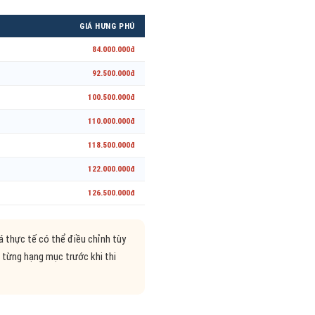
GIÁ HƯNG PHÚ
84.000.000đ
92.500.000đ
100.500.000đ
110.000.000đ
118.500.000đ
122.000.000đ
126.500.000đ
á thực tế có thể điều chỉnh tùy
ết từng hạng mục trước khi thi