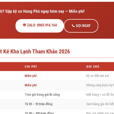
ạnh? Gặp kỹ sư Hưng Phú ngay hôm nay — Miễn phí!
💬 ZALO: 0903.916.164
📞 GỌI NGAY
ết Kế Kho Lạnh Tham Khảo 2026
CHI PHÍ
GHI CHÚ
Miễn phí
Kỹ sư đến tận nơi
Miễn phí
Không ràng buộc ký
Trọn gói trong giá thi công
Mặt bằng + sơ đồ ốn
Từ 85 – 95 triệu đồng
Xem bảng giá chi tiế
Từ 80 – 300 triệu đồng
Báo giá chính xác sa