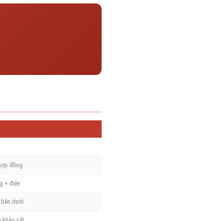
 hợp đồng
g + điện
t bên dưới
u khảo sát