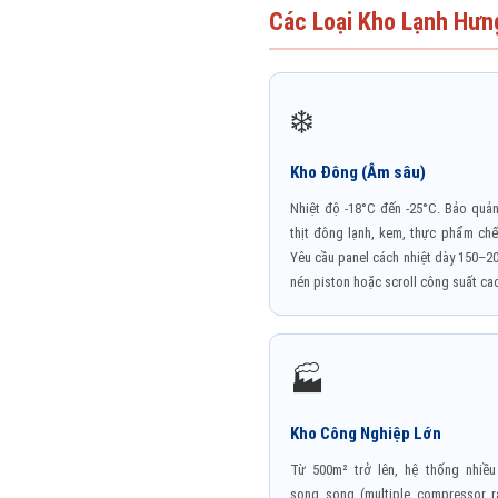
Các Loại Kho Lạnh Hưn
❄️
Kho Đông (Âm sâu)
Nhiệt độ -18°C đến -25°C. Bảo quản
thịt đông lạnh, kem, thực phẩm chế
Yêu cầu panel cách nhiệt dày 150–
nén piston hoặc scroll công suất ca
🏭
Kho Công Nghiệp Lớn
Từ 500m² trở lên, hệ thống nhiề
song song (multiple compressor ra