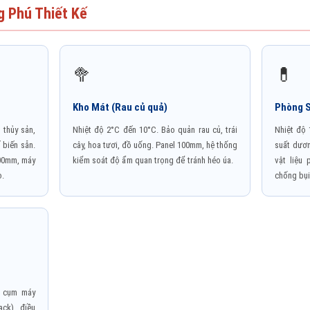
g Phú Thiết Kế
🥦
💊
Kho Mát (Rau củ quả)
Phòng S
 thủy sản,
Nhiệt độ 2°C đến 10°C. Bảo quản rau củ, trái
Nhiệt độ
 biến sẵn.
cây, hoa tươi, đồ uống. Panel 100mm, hệ thống
suất dươn
200mm, máy
kiểm soát độ ẩm quan trọng để tránh héo úa.
vật liệu 
o.
chống bụi
u cụm máy
ck), điều