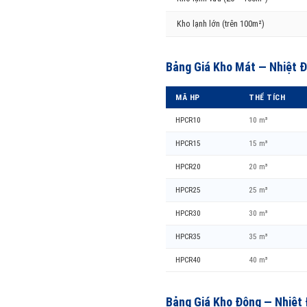
Kho lạnh lớn (trên 100m²)
Bảng Giá Kho Mát — Nhiệt Đ
MÃ HP
THỂ TÍCH
HPCR10
10 m³
HPCR15
15 m³
HPCR20
20 m³
HPCR25
25 m³
HPCR30
30 m³
HPCR35
35 m³
HPCR40
40 m³
Bảng Giá Kho Đông — Nhiệt 