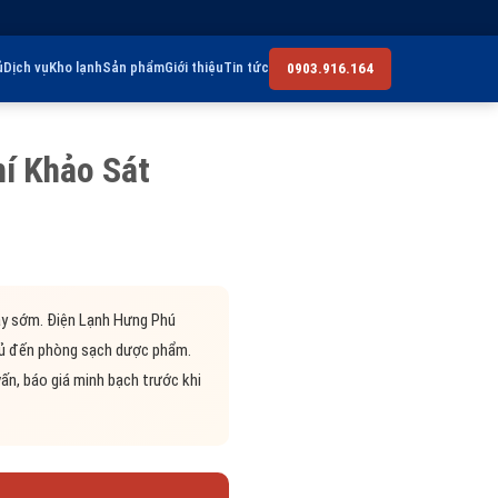
ủ
Dịch vụ
Kho lạnh
Sản phẩm
Giới thiệu
Tin tức
0903.916.164
í Khảo Sát
áy sớm. Điện Lạnh Hưng Phú
 củ đến phòng sạch dược phẩm.
vấn, báo giá minh bạch trước khi