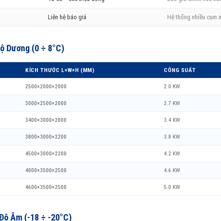
Liên hệ báo giá
Hệ thống nhiều cụm m
ộ Dương (0 ÷ 8°C)
KÍCH THƯỚC L×W×H (MM)
CÔNG SUẤT
2500×2000×2000
2.0 KW
3000×2500×2000
2.7 KW
3400×3000×2000
3.4 KW
3800×3000×2200
3.8 KW
4500×3000×2200
4.2 KW
4000×3500×2500
4.6 KW
4600×3500×2500
5.0 KW
Độ Âm (-18 ÷ -20°C)