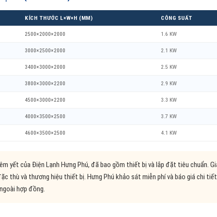
KÍCH THƯỚC L×W×H (MM)
CÔNG SUẤT
2500×2000×2000
1.6 KW
3000×2500×2000
2.1 KW
3400×3000×2000
2.5 KW
3800×3000×2200
2.9 KW
4500×3000×2200
3.3 KW
4000×3500×2500
3.7 KW
4600×3500×2500
4.1 KW
niêm yết của Điện Lạnh Hưng Phú, đã bao gồm thiết bị và lắp đặt tiêu chuẩn. Gi
 đặc thù và thương hiệu thiết bị. Hưng Phú khảo sát miễn phí và báo giá chi ti
 ngoài hợp đồng.