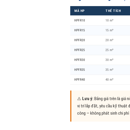
MÃ HP
THỂ TÍCH
HPFR10
10 m³
HPFR15
15 m³
HPFR20
20 m³
HPFR25
25 m³
HPFR30
30 m³
HPFR35
35 m³
HPFR40
40 m³
⚠️
Lưu ý:
Bảng giá trên là giá 
vị trí lắp đặt, yêu cầu kỹ thuật
công — không phát sinh chi phí