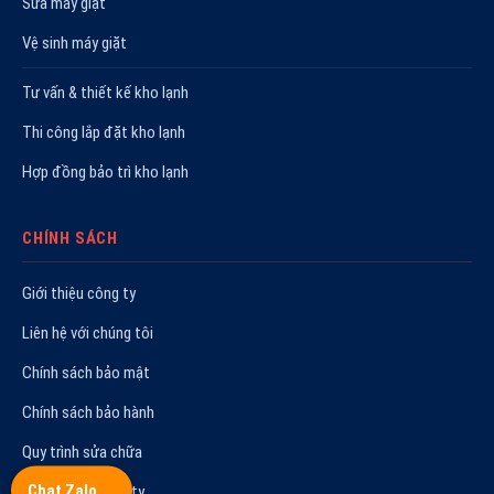
Sửa máy giặt
Vệ sinh máy giặt
Tư vấn & thiết kế kho lạnh
Thi công lắp đặt kho lạnh
Hợp đồng bảo trì kho lạnh
CHÍNH SÁCH
Giới thiệu công ty
Liên hệ với chúng tôi
Chính sách bảo mật
Chính sách bảo hành
Quy trình sửa chữa
Chat Zalo
Hoạt động công ty