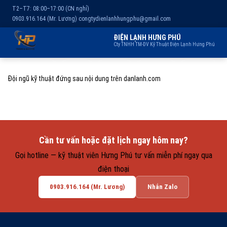
T2–T7: 08:00–17:00 (CN nghỉ)
0903.916.164 (Mr. Lương)
congtydienlanhhungphu@gmail.com
ĐIỆN LẠNH HƯNG PHÚ
Cty TNHH TM-DV Kỹ Thuật Điện Lạnh Hưng Phú
Chuyển
Trang chủ
Dịch vụ
Kho lạnh
Sản phẩm
Giới thiệu
đến
Đội ngũ kỹ thuật đứng sau nội dung trên danlanh.com
nội
dung
Cần tư vấn hoặc đặt lịch ngay hôm nay?
Gọi hotline — kỹ thuật viên Hưng Phú tư vấn miễn phí ngay qua
điện thoại
0903.916.164 (Mr. Lương)
Nhắn Zalo