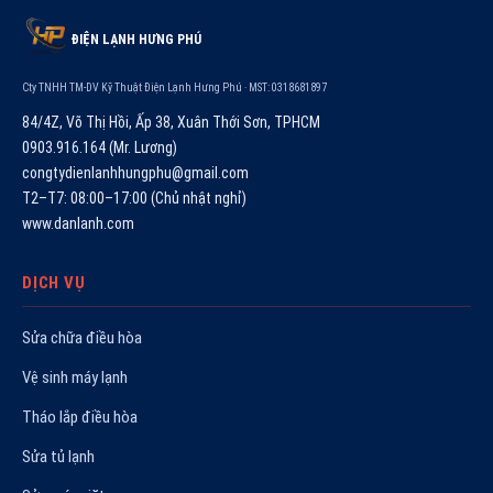
ĐIỆN LẠNH HƯNG PHÚ
Cty TNHH TM-DV Kỹ Thuật Điện Lạnh Hưng Phú · MST: 0318681897
84/4Z, Võ Thị Hồi, Ấp 38, Xuân Thới Sơn, TPHCM
0903.916.164 (Mr. Lương)
congtydienlanhhungphu@gmail.com
T2–T7: 08:00–17:00 (Chủ nhật nghỉ)
www.danlanh.com
DỊCH VỤ
Sửa chữa điều hòa
Vệ sinh máy lạnh
Tháo lắp điều hòa
Sửa tủ lạnh