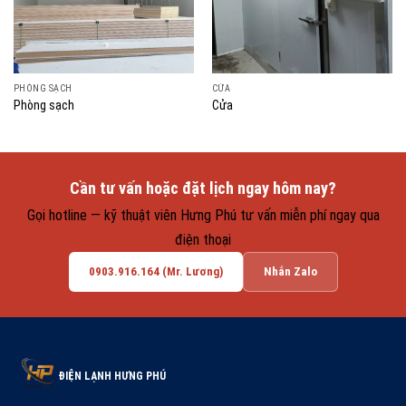
PHÒNG SẠCH
CỬA
Phòng sạch
Cửa
Cần tư vấn hoặc đặt lịch ngay hôm nay?
Gọi hotline — kỹ thuật viên Hưng Phú tư vấn miễn phí ngay qua
điện thoại
0903.916.164 (Mr. Lương)
Nhắn Zalo
ĐIỆN LẠNH HƯNG PHÚ