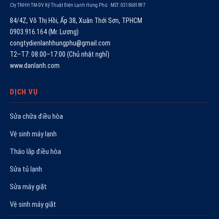
Cty TNHH TM-DV Kỹ Thuật Điện Lạnh Hưng Phú · MST: 0318681897
84/4Z, Võ Thị Hồi, Ấp 38, Xuân Thới Sơn, TPHCM
0903.916.164 (Mr. Lương)
congtydienlanhhungphu@gmail.com
T2–T7: 08:00–17:00 (Chủ nhật nghỉ)
www.danlanh.com
DỊCH VỤ
Sửa chữa điều hòa
Vệ sinh máy lạnh
Tháo lắp điều hòa
Sửa tủ lạnh
Sửa máy giặt
Vệ sinh máy giặt