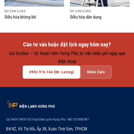
ĐH DÂN DỤNG
ĐH DÂN DỤNG
Điều hòa không khí
Điều hòa dân dụng
Cần tư vấn hoặc đặt lịch ngay hôm nay?
Gọi hotline — kỹ thuật viên Hưng Phú tư vấn miễn phí ngay qua
điện thoại
0903.916.164 (Mr. Lương)
Nhắn Zalo
ĐIỆN LẠNH HƯNG PHÚ
Cty TNHH TM-DV Kỹ Thuật Điện Lạnh Hưng Phú · MST: 0318681897
84/4Z, Võ Thị Hồi, Ấp 38, Xuân Thới Sơn, TPHCM