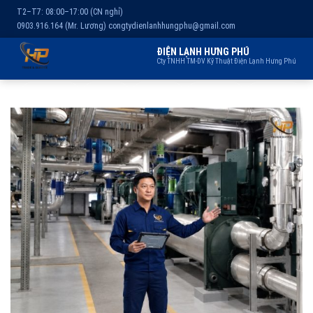
T2–T7: 08:00–17:00 (CN nghỉ)
0903.916.164 (Mr. Lương)
congtydienlanhhungphu@gmail.com
ĐIỆN LẠNH HƯNG PHÚ
Cty TNHH TM-DV Kỹ Thuật Điện Lạnh Hưng Phú
Chuyển
Trang chủ
Dịch vụ
Kho lạnh
Sản phẩm
Giới thiệu
đến
nội
dung