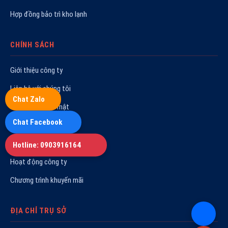
Hợp đồng bảo trì kho lạnh
CHÍNH SÁCH
Giới thiệu công ty
Liên hệ với chúng tôi
Chat Zalo
Chính sách bảo mật
Chat Facebook
Chính sách bảo hành
Quy trình sửa chữa
Hotline: 0903916164
Hoạt động công ty
Chương trình khuyến mãi
ĐỊA CHỈ TRỤ SỞ